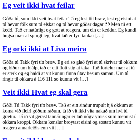
Eg veit ikki hvat feilar
Góða tú, sum ikki veit hvat feilar Tá eg lesi títt bræv, lesi eg eisini at
tú hevur fólk sum tú elskar og tú hevur góðar dagar 🙂 Men tú ert
kedd. Tað er natúrligt og gott at reagera, um ein er keddur. Eg kundi
hugsa mær at spurgt teg, hvat tað er fyri tankar […]
Eg orki ikki at Liva meira
Góða tú Takk fyri títt bræv. Eg eri so glað fyri at tú skrivar til okkum
og biður um hjálp, tað er eitt flott stig at taka. Tað fortelur mær at tú
er sterk og eg haldi at vit kunnu finna útav hesum saman. Um tú
ringir til okkara á 116 111 so kunnu vit […]
Veit ikki Hvat eg skal gera
Góði Tú Takk fyri títt bræv. Tað er eitt sindur trupult hjá okkum at
koma við fleiri góðum ráðum, tá ið vit ikki vita nakað um hví tú
grætur. Tá ið vit gerast tannáringar er tað nógv ymisk sum mennist í
okkara kroppi. Okkara kenslur broytast eisini og sostatt kunnu vit
reagera annarleiðis enn vit […]