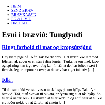
HEIM
SEND BRÆV
BRÆVKASSIN
EG & LÍVIÐ
UM 116111
Evni í brævið:
Tunglyndi
Ringt forhold til mat og kropsútsjónd
Hey kære pige på 16 år. Tak for dit brev. Det lyder ikke rart med
følelsen af, at der er en sten i dine lunger. Tankerne om mad, krop
og spisning kan tage over. Jeg kan forstå, at det har føltes svært i
flere år. Jeg er imponeret over, at du selv har taget initiativ […]
Idk..
Til tín, sum ikki veitst, hvussu tú skal spyrja um hjálp. Takk fyri
brævið! Tað, at tú skrivar til okkara, er fyrsta stig til at fáa hjálp. So
tú ert á rættari leið. Tú skrivar, at tú er keddur, og at tú følir at tú ikki
ert góður nokk, og at tú følir, at eingin […]