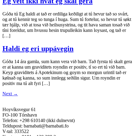
Eg veit ikki hvat eg skal gera
Góða tú Eg haldi at tað er ordiliga keðiligt at tú hevur tað so svárt,
og at tú kennir teg so tunga í huga. Sum tú fortelur, so hevur tú søkt
tær hjálp, við at tosa við heilsusystrina, og tit hava saman tosað við
tíni foreldur, um hvussu hesin trupulleikin kann loysast, og tað er
[…]
Haldi eg eri uppávegin
Góða 14 ára gamla, sum kann vera við barn. Tað fyrsta tú skalt gera
er at kanna um graviditets royndin er positiv, tí so ert tú við barn.
Keyp graviditets á Apotekinum og goym so morgun urintil tað er
kølnað og kanna, so sum innlegg seðilin sigur. Um royndin er
positiv ma tú alt fyri […]
Next
→
Hoyvíksvegur 61
FO-100 Tórshavn
Telefon: +298 610140 (ikki dulnevnt)
Teldupost: barnabati@barnabati.fo
V-tal: 333522