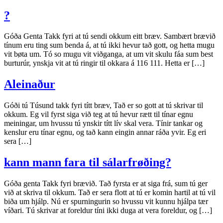
?
Góða Genta Takk fyri at tú sendi okkum eitt bræv. Sambært brævið
tínum eru ting sum benda á, at tú ikki hevur tað gott, og hetta mugu
vit bøta um. Tó so mugu vit viðganga, at um vit skulu fáa sum best
burturúr, ynskja vit at tú ringir til okkara á 116 111. Hetta er […]
Aleinaður
Góði tú Túsund takk fyri títt bræv, Tað er so gott at tú skrivar til
okkum. Eg vil fyrst siga við teg at tú hevur rætt til tínar egnu
meiningar, um hvussu tú ynskir títt lív skal vera. Tínir tankar og
kenslur eru tínar egnu, og tað kann eingin annar ráða yvir. Eg eri
sera […]
kann mann fara til sálarfrøðing?
Góða genta Takk fyri brævið. Tað fyrsta er at siga frá, sum tú ger
við at skriva til okkum. Tað er sera flott at tú er komin hartil at tú vil
biða um hjálp. Nú er spurningurin so hvussu vit kunnu hjálpa tær
víðari. Tú skrivar at foreldur tíni ikki duga at vera foreldur, og […]