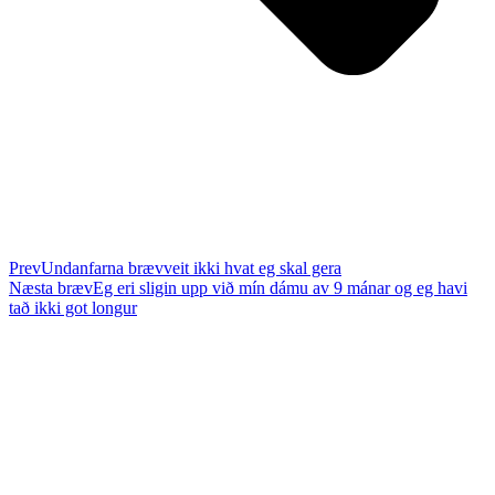
Prev
Undanfarna bræv
veit ikki hvat eg skal gera
Næsta bræv
Eg eri sligin upp við mín dámu av 9 mánar og eg havi
tað ikki got longur