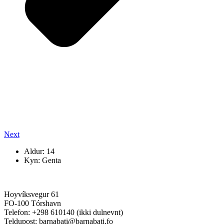
Next
Aldur: 14
Kyn: Genta
Hoyvíksvegur 61
FO-100 Tórshavn
Telefon: +298 610140 (ikki dulnevnt)
Teldupost: barnabati@barnabati.fo