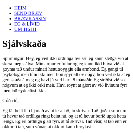
HEIM
SEND BRÆV
BRÆVKASSIN
EG & LÍVIÐ
UM 116111
Sjálvskaða
Spurningur: Hey, eg veit ikki orduliga hvussu eg kann steðga við at
skera meg sjálva. Mín armur er fullur og eg kann ikki blíva við at
goyma tað undur mínari hettutroyggju ella armbond. Eg gangi til
psykolog men tími ikki meir hon spyr alt ov nógv, hon veit ikki at eg
geri skaða á meg og havi jú veri har í 8 mánaðir. Eg stríðist við so
nógvum at eg ikki orki meir. Havi roynt at gjørt av við lívinum fyrr
men tað eydnaðist ikki.
Góða tú,
Eg fái heilt ilt í hjartað av at lesa tað, tú skrivar. Tað ljóðar sum um
tú hevur tað ordiliga ringt beint nú, og at tú hevur borið uppá hetta
leingi. Eg eri ordiliga glað fyri, at tú skrivar. Tað vísir, at tað enn er
okkurt í tær, sum vónar, at okkurt kann broytast.