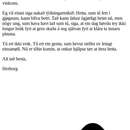
vinkonu.
Eg vil eisini siga nakað týdningarmikið: Hetta, sum tú fert í
gjøgnum, kann blíva betri. Tað kann følast ógjørligt beint nú, men
nógv ung, sum hava havt tað sum tú, siga, at ein dag høvdu tey ikki
longur brúk fyri at gera skaða á seg sjálvan fyri at klára ta innaru
pínuna.
Tú ert ikki veik. Tú ert ein genta, sum hevur stríðst ov leingi
einsamøll. Nú er tíðin komin, at onkur hjálpur tær at bera hetta.
Alt tað besta,
Herborg