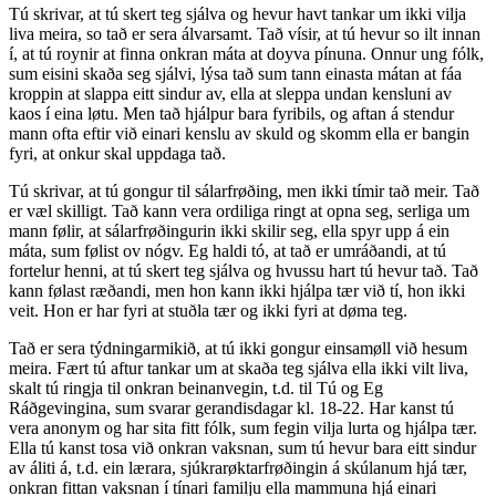
Tú skrivar, at tú skert teg sjálva og hevur havt tankar um ikki vilja
liva meira, so tað er sera álvarsamt. Tað vísir, at tú hevur so ilt innan
í, at tú roynir at finna onkran máta at doyva pínuna. Onnur ung fólk,
sum eisini skaða seg sjálvi, lýsa tað sum tann einasta mátan at fáa
kroppin at slappa eitt sindur av, ella at sleppa undan kensluni av
kaos í eina løtu. Men tað hjálpur bara fyribils, og aftan á stendur
mann ofta eftir við einari kenslu av skuld og skomm ella er bangin
fyri, at onkur skal uppdaga tað.
Tú skrivar, at tú gongur til sálarfrøðing, men ikki tímir tað meir. Tað
er væl skilligt. Tað kann vera ordiliga ringt at opna seg, serliga um
mann følir, at sálarfrøðingurin ikki skilir seg, ella spyr upp á ein
máta, sum følist ov nógv. Eg haldi tó, at tað er umráðandi, at tú
fortelur henni, at tú skert teg sjálva og hvussu hart tú hevur tað. Tað
kann følast ræðandi, men hon kann ikki hjálpa tær við tí, hon ikki
veit. Hon er har fyri at stuðla tær og ikki fyri at døma teg.
Tað er sera týdningarmikið, at tú ikki gongur einsamøll við hesum
meira. Fært tú aftur tankar um at skaða teg sjálva ella ikki vilt liva,
skalt tú ringja til onkran beinanvegin, t.d. til Tú og Eg
Ráðgevingina, sum svarar gerandisdagar kl. 18-22. Har kanst tú
vera anonym og har sita fitt fólk, sum fegin vilja lurta og hjálpa tær.
Ella tú kanst tosa við onkran vaksnan, sum tú hevur bara eitt sindur
av áliti á, t.d. ein lærara, sjúkrarøktarfrøðingin á skúlanum hjá tær,
onkran fittan vaksnan í tínari familju ella mammuna hjá einari