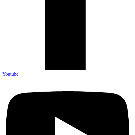
Youtube