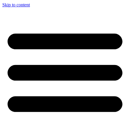
Skip to content