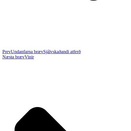
Prev
Undanfarna bræv
Sjálvskaðandi atferð
Næsta bræv
Vinir