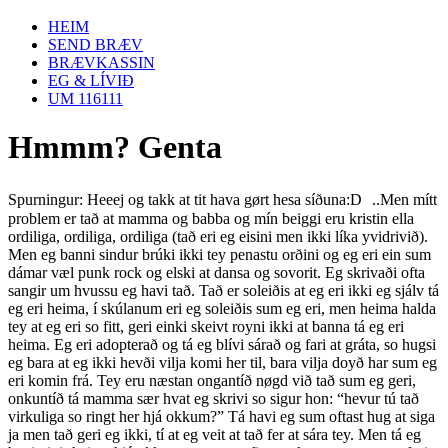
HEIM
SEND BRÆV
BRÆVKASSIN
EG & LÍVIÐ
UM 116111
Hmmm? Genta
Spurningur: Heeej og takk at tit hava gørt hesa síðuna:D ..Men mítt
problem er tað at mamma og babba og mín beiggi eru kristin ella
ordiliga, ordiliga, ordiliga (tað eri eg eisini men ikki líka yvidrivið).
Men eg banni sindur brúki ikki tey penastu orðini og eg eri ein sum
dámar væl punk rock og elski at dansa og sovorit. Eg skrivaði ofta
sangir um hvussu eg havi tað. Tað er soleiðis at eg eri ikki eg sjálv tá
eg eri heima, í skúlanum eri eg soleiðis sum eg eri, men heima halda
tey at eg eri so fitt, geri einki skeivt royni ikki at banna tá eg eri
heima. Eg eri adopterað og tá eg blívi sárað og fari at gráta, so hugsi
eg bara at eg ikki hevði vilja komi her til, bara vilja doyð har sum eg
eri komin frá. Tey eru næstan ongantíð nøgd við tað sum eg geri,
onkuntíð tá mamma sær hvat eg skrivi so sigur hon: “hevur tú tað
virkuliga so ringt her hjá okkum?” Tá havi eg sum oftast hug at siga
ja men tað geri eg ikki, tí at eg veit at tað fer at sára tey. Men tá eg