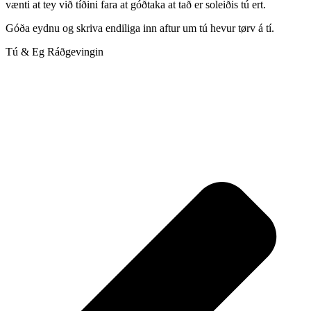
vænti at tey við tíðini fara at góðtaka at tað er soleiðis tú ert.
Góða eydnu og skriva endiliga inn aftur um tú hevur tørv á tí.
Tú & Eg Ráðgevingin