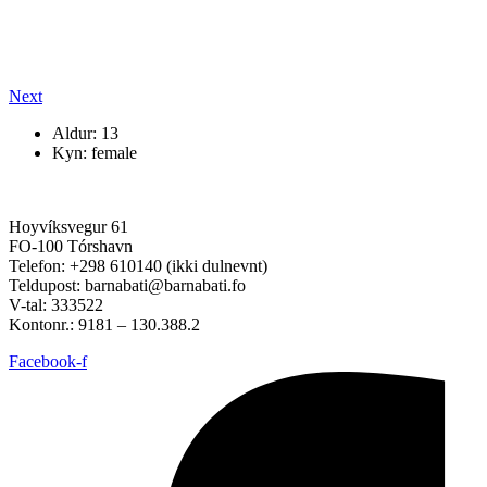
Next
Aldur: 13
Kyn: female
Hoyvíksvegur 61
FO-100 Tórshavn
Telefon: +298 610140 (ikki dulnevnt)
Teldupost: barnabati@barnabati.fo
V-tal: 333522
Kontonr.: 9181 – 130.388.2
Facebook-f