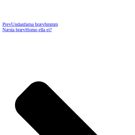
Prev
Undanfarna bræv
hmmm
Næsta bræv
Homo ella ei?