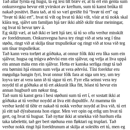
Tað allar fyrsta eg hugsi, tá eg lesi títt bræv er, at tú ert ein genta sum
onkursvegna hevur eitt yvirskot av kreftum, sum tú kanst brúka til
nakað positivt. Bara tað, at tú so væl greiðir frá “hvør tú ert” og
“hvør tú ikki ert”, hvat tú vilt og hvat tú ikki vilt, vísir at tú nokk skal
klára teg, sjálvt um familjan hjá tær ikki altíð skilir tínar meiningar,
og hvat tú hevur tørv á.
Eg skilji væl, at tað ikki er lætt hjá tær, tá tú so ofta verður misskilt
av foreldrunum. Onkursvegna hava tey ringt við at seta seg í tína
støðu, ringt við at skilja tínar trupulleikar og ringt við at tosa við teg
um tínar trupulleikar.
Tað kann vera torført at góðtaka, at onnur fólk ikki eru líka sum ein
sjálvur, hugsa og trúgva øðrvísi enn ein sjálvur, og velja at liva uppá
ein annan máta enn ein sjálvur. Hetta er kanska serliga ringt tá tað
eru børnini hjá einum sum velja at vera øðrvísi. Tíni foreldur eru
møguliga bangin fyri, hvat onnur fólk fara at siga um tey, um tey
loyva tær at vera tann ið tú sigur tú ert. Fyrr ella seinni vera tey
noydd til at góðtaka at tú ert akkurát líka fitt, hóast tú hevur ein
annan hugburð um nøkur ting.
Tað sum tú kanst gera í hesi støðuni sum tú ert í, er sostatt ikki at
góðtaka at tú verður noydd at liva eitt dupultlív. At mamma tín
verður kedd til tíðir er nakað tú nokk verður noydd at liva við, tú ert
jú eitt tað dýrabarasta hon eigur. Men ver opin og erlig um hvat tú
gert, og hvat tú hugsar. Tað nyttar ikki at smekka við hurðum ella
taka tabelettir, tað ger bert støðuna enn fløktari og truplari. Tað
verður nokk ringt hjá foreldrunum at skilja at soleiðis ert tú, men eg