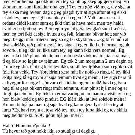
havi vinir heima hjá okkum eru tey so fitt og skeg og gera meg fyri
skommum, sum foreldur ofta gera! Tey eru góð við meg, tey siga at
tey elska meg hvønn dag og eg plagdi fyrr at siga aftur at eg elski
eisini tey, men eg sigi bara okay ella eg veit! Mítt kamar er eitt
ordans diddi kamar sum eg ikki tími at hava meir, men tey halda
svart er so ljótt og reytt! So eg royni at gera tey glað sum fræðast,
men eg tori ikki at siga hvussu eg føli. Mamma blívur lætt súr við
meg, beiggi mín irriterar meg so eg fái skyldina…..Eg blívi móð at
liva soleiðis, tað pínir meg tá tey siga at eg eri ikki eri normal og alt
sovorið, tí eg ikki eri líka sum tey, eg kann ikki vera normal ..Eg
havi ofta tikið pínutablettir, men mín besta vinkona tók tær frá mær,
tí eg bleiv so løgin av teimum. Eg tók 2 um morgunin 2 um dagin og
2 um kvøldið, tí at eg klári tey ikki, so øll tey følilsini sum eg ikki vil
føla fara vekk. Tey (foreldrini) gera mítt lív nokkso ringt, tá tey ikki
skilja meg tá eg royni at siga teimum hvat eg meini. Tey siga bara tú
at hyggur for nógv í sjónvarp ella teldu, og onkuntíð havi eg bara
hug til at gera okkurt ringt ímóti teimum, sum pínist hjá mær og er
ringt hjá teimum. Eg fekk mær nalvaring uttan mamma visti av tí og
hon bleiv kedd og tað píndist. EG klári ikki at liva soleiðis meira!
Kunnu tit hjálpa mær og siga hvat eg kann gera fyri at fáa tey at
lurta ?Eg havi roynt at tosa við tey, men tey lurta ikki og tey skilja
meg heldur ikki. SOO góðu hjálpið mær?!
Halló ‘Hmmmm?genta ‘!
Tú hevur tað gott nokk ikki so stuttligt til dagligt.