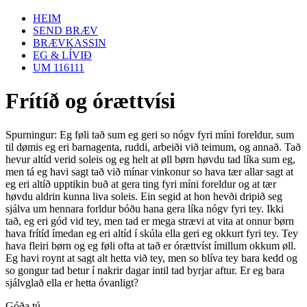
HEIM
SEND BRÆV
BRÆVKASSIN
EG & LÍVIÐ
UM 116111
Frítíð og órættvísi
Spurningur: Eg føli tað sum eg geri so nógv fyri míni foreldur, sum
til dømis eg eri barnagenta, ruddi, arbeiði við teimum, og annað. Tað
hevur altíd verid soleis og eg helt at øll børn høvdu tad líka sum eg,
men tá eg havi sagt tað við mínar vinkonur so hava tær allar sagt at
eg eri altíð upptikin buð at gera ting fyri míni foreldur og at tær
høvdu aldrin kunna liva soleis. Ein segid at hon hevði dripið seg
sjálva um hennara forldur bóðu hana gera líka nógv fyri tey. Ikki
tað, eg eri gód vid tey, men tad er mega strævi at vita at onnur børn
hava frítíd ímedan eg eri altíd í skúla ella geri eg okkurt fyri tey. Tey
hava fleiri børn og eg føli ofta at tað er órættvíst ímillum okkum øll.
Eg havi roynt at sagt alt hetta við tey, men so blíva tey bara kedd og
so gongur tad betur í nakrir dagar intil tad byrjar aftur. Er eg bara
sjálvglað ella er hetta óvanligt?
Góða tú.