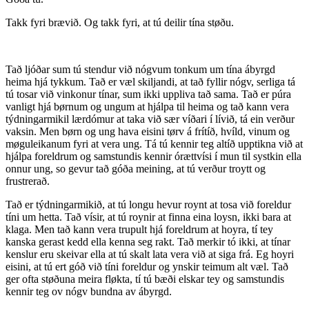
Takk fyri brævið.
Og takk fyri, at tú deilir tína støðu.
Tað ljóðar sum tú stendur við nógvum tonkum um tína ábyrgd
heima hjá tykkum. Tað er væl skiljandi, at tað fyllir nógv, serliga tá
tú tosar við vinkonur tínar, sum ikki uppliva tað sama. Tað er púra
vanligt hjá børnum og ungum at hjálpa til heima og tað kann vera
týdningarmikil lærdómur at taka við sær víðari í lívið, tá ein verður
vaksin. Men børn og ung hava eisini tørv á frítíð, hvíld, vinum og
møguleikanum fyri at vera ung.
Tá tú kennir teg altíð upptikna við at
hjálpa foreldrum og samstundis kennir órættvísi í mun til systkin ella
onnur ung, so gevur tað góða meining, at tú verður troytt og
frustrerað.
Tað er týdningarmikið, at tú longu hevur roynt at tosa við foreldur
tíni um hetta. Tað vísir, at tú roynir at finna eina loysn, ikki bara at
klaga. Men tað kann vera trupult hjá foreldrum at hoyra, tí tey
kanska gerast kedd ella kenna seg rakt. Tað merkir tó ikki, at tínar
kenslur eru skeivar ella at tú skalt lata vera við at siga frá. Eg hoyri
eisini, at tú ert góð við tíni foreldur og ynskir teimum alt væl. Tað
ger ofta støðuna meira fløkta, tí tú bæði elskar tey og samstundis
kennir teg ov nógv bundna av ábyrgd.