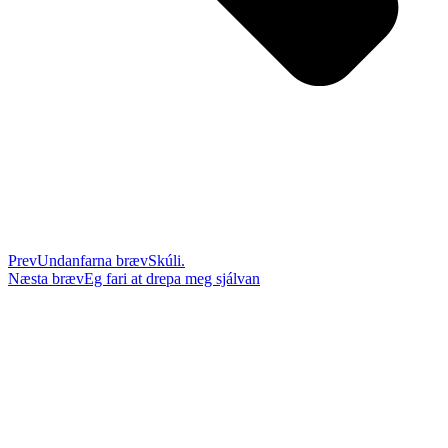
Prev
Undanfarna bræv
Skúli.
Næsta bræv
Eg fari at drepa meg sjálvan