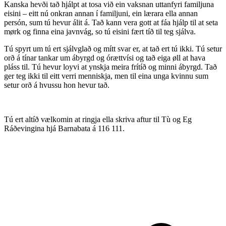
Kanska hevði tað hjálpt at tosa við ein vaksnan uttanfyri familjuna
eisini – eitt nú onkran annan í familjuni, ein lærara ella annan
persón, sum tú hevur álit á. Tað kann vera gott at fáa hjálp til at seta
mørk og finna eina javnvág, so tú eisini fært tíð til teg sjálva.
Tú spyrt um tú ert sjálvglað og mítt svar er, at tað ert tú ikki. Tú setur
orð á tínar tankar um ábyrgd og órættvísi og tað eiga øll at hava
pláss til. Tú hevur loyvi at ynskja meira frítíð og minni ábyrgd. Tað
ger teg ikki til eitt verri menniskja, men til eina unga kvinnu sum
setur orð á hvussu hon hevur tað.
Tú ert altíð vælkomin at ringja ella skriva aftur til Tù og Eg
Ráðevingina hjá Barnabata á 116 111.