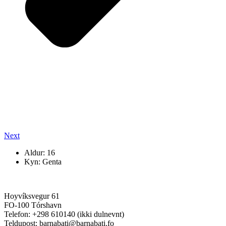
Next
Aldur: 16
Kyn: Genta
Hoyvíksvegur 61
FO-100 Tórshavn
Telefon: +298 610140 (ikki dulnevnt)
Teldupost: barnabati@barnabati.fo