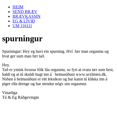
HEIM
SEND BRÆV
BRÆVKASSIN
EG & LÍVIÐ
UM 116111
spurningur
Spurningur: Hey eg havi ein spurning. Hví fær man orgasmu og
hvat ger sum man fær tað.
Hey.
Tað er ymisk hvussu fólk fáa orgasmu, so fyri at svara tær sum best,
haldi eg at tú skuldi hugt inn á heimasíðuni www.sexlinien.dk.
Niðast á heimasíðuni er eitt leksikon og har kanst tú klikka inn á
piger ella drenge og har stendur nógv um orgasmur.
Vinarliga
Tú & Eg Ráðgevingin