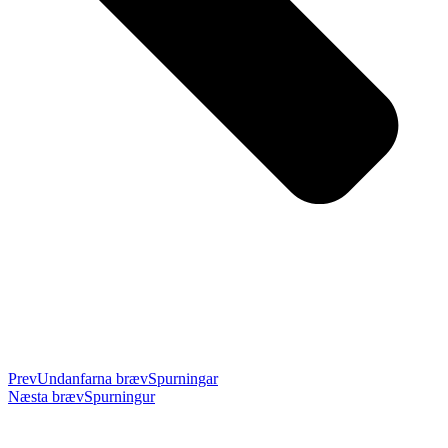
Prev
Undanfarna bræv
Spurningar
Næsta bræv
Spurningur