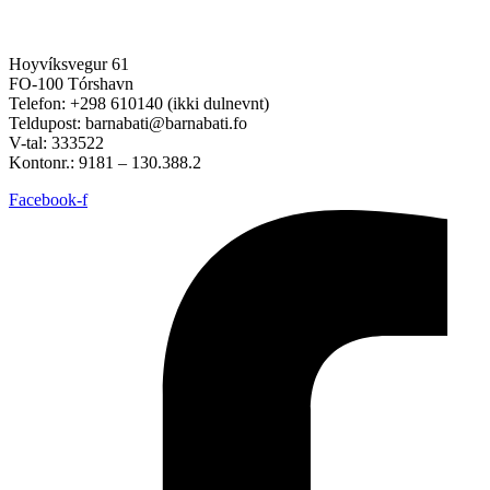
Hoyvíksvegur 61
FO-100 Tórshavn
Telefon: +298 610140 (ikki dulnevnt)
Teldupost: barnabati@barnabati.fo
V-tal: 333522
Kontonr.: 9181 – 130.388.2
Facebook-f