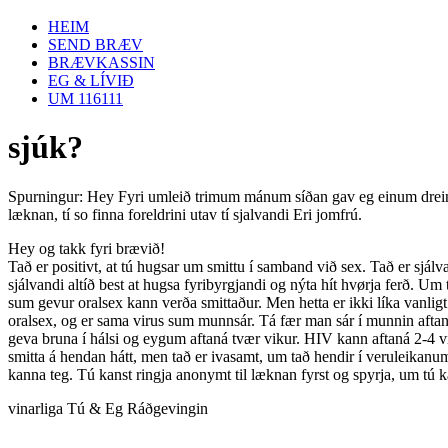
HEIM
SEND BRÆV
BRÆVKASSIN
EG & LÍVIÐ
UM 116111
sjúk?
Spurningur: Hey Fyri umleið trimum mánum síðan gav eg einum dreingi 
læknan, tí so finna foreldrini utav tí sjalvandi Eri jomfrú.
Hey og takk fyri brævið!
Tað er positivt, at tú hugsar um smittu í samband við sex. Tað er sjálv
sjálvandi altíð best at hugsa fyribyrgjandi og nýta hít hvørja ferð. Um tú
sum gevur oralsex kann verða smittaður. Men hetta er ikki líka vanlig
oralsex, og er sama virus sum munnsár. Tá fær man sár í munnin aftaná
geva bruna í hálsi og eygum aftaná tvær vikur. HIV kann aftaná 2-4 vi
smitta á hendan hátt, men tað er ivasamt, um tað hendir í veruleikanum. T
kanna teg. Tú kanst ringja anonymt til læknan fyrst og spyrja, um tú kan
vinarliga Tú & Eg Ráðgevingin