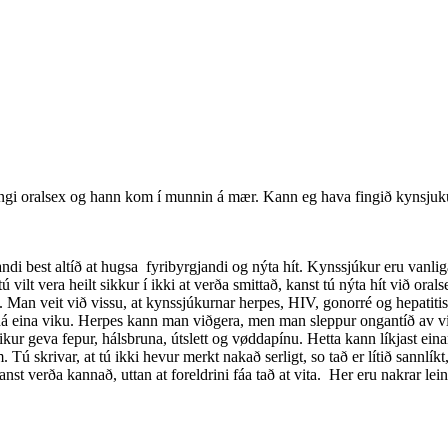
oralsex og hann kom í munnin á mær. Kann eg hava fingið kynsjuku? Eg 
andi best altíð at hugsa fyribyrgjandi og nýta hít. Kynssjúkur eru vanlig
 vilt vera heilt sikkur í ikki at verða smittað, kanst tú nýta hít við oral
t. Man veit við vissu, at kynssjúkurnar herpes, HIV, gonorré og hepatit
 eina viku. Herpes kann man viðgera, men man sleppur ongantíð av við t
kur geva fepur, hálsbruna, útslett og vøddapínu. Hetta kann líkjast eina
ú skrivar, at tú ikki hevur merkt nakað serligt, so tað er lítið sannlíkt,
st verða kannað, uttan at foreldrini fáa tað at vita. Her eru nakrar lein