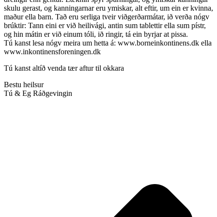
skulu gerast, og kanningarnar eru ymiskar, alt eftir, um ein er kvinna,
maður ella barn. Tað eru serliga tveir viðgerðarmátar, ið verða nógv
brúktir: Tann eini er við heilivági, antin sum tablettir ella sum pístr,
og hin mátin er við einum tóli, ið ringir, tá ein byrjar at pissa.
Tú kanst lesa nógv meira um hetta á: www.borneinkontinens.dk ella
www.inkontinensforeningen.dk
Tú kanst altíð venda tær aftur til okkara
Bestu heilsur
Tú & Eg Ráðgevingin