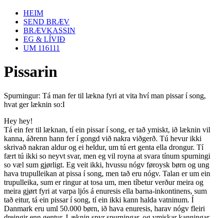
HEIM
SEND BRÆV
BRÆVKASSIN
EG & LÍVIÐ
UM 116111
Pissarin
Spurningur: Tá man fer til lækna fyri at vita hví man pissar í song,
hvat ger læknin so:I
Hey hey!
Tá ein fer til læknan, tí ein pissar í song, er tað ymiskt, ið læknin vil
kanna, áðrenn hann fer í gongd við nakra viðgerð. Tú hevur ikki
skrivað nakran aldur og ei heldur, um tú ert genta ella drongur. Tí
fært tú ikki so neyvt svar, men eg vil royna at svara tínum spurningi
so væl sum gjørligt. Eg veit ikki, hvussu nógv føroysk børn og ung
hava trupulleikan at pissa í song, men tað eru nógv. Talan er um ein
trupulleika, sum er ringur at tosa um, men tíbetur verður meira og
meira gjørt fyri at varpa ljós á enuresis ella barna-inkontinens, sum
tað eitur, tá ein pissar í song, tí ein ikki kann halda vatninum. Í
Danmark eru uml 50.000 børn, ið hava enuresis, harav nógv fleiri
dreingir enn gentur. Læknin spyr spurningar, og ymiskar kanningar