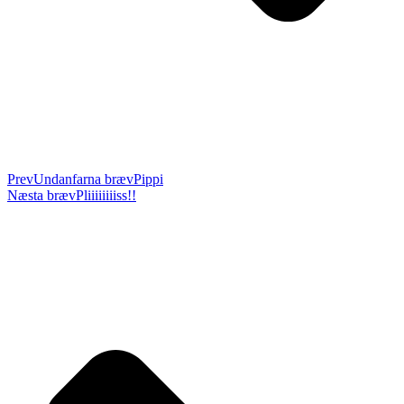
Prev
Undanfarna bræv
Pippi
Næsta bræv
Pliiiiiiiiss!!