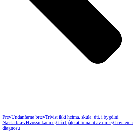
Prev
Undanfarna bræv
Trívist ikki heima, skúla, úti, í bygdini
Næsta bræv
Hvussu kann eg fáa hjàlp at finna ut av um eg havi eina
diagnosu