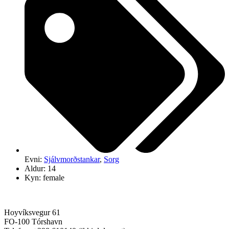
Evni:
Sjálvmorðstankar
,
Sorg
Aldur: 14
Kyn: female
Hoyvíksvegur 61
FO-100 Tórshavn