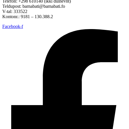
Telefon: +298 610140 (ikki dulnevnt)
Teldupost: barnabati@barnabati.fo
V-tal: 333522
Kontonr.: 9181 – 130.388.2
Facebook-f