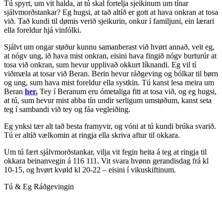
Tú spyrt, um vit halda, at tú skal fortelja sjeikinum um tínar
sjálvmorðstankar? Eg hugsi, at tað altíð er gott at hava onkran at tosa
við. Tað kundi til dømis verið sjeikurin, onkur í familjuni, ein lærari
ella foreldur hjá vinfólki.
Sjálvt um ongar støður kunnu samanberast við hvørt annað, veit eg,
at nógv ung, ið hava mist onkran, eisini hava fingið nógv burturúr at
tosa við onkran, sum hevur upplivað okkurt líknandi. Eg vil tí
viðmæla at tosar við Beran. Berin hevur ráðgeving og bólkar til børn
og ung, sum hava mist foreldur ella systkin. Tú kanst lesa meira um
Beran
her.
Tey í Beranum eru ómetaliga fitt at tosa við, og eg hugsi,
at tú, sum hevur mist abba tín undir serligum umstøðum, kanst seta
teg í sambandi við tey og fáa vegleiðing.
Eg ynksi tær alt tað besta framyvir, og vóni at tú kundi brúka svarið.
Tú er altíð vælkomin at ringja ella skriva aftur til okkara.
Um tú fært sjálvmorðstankar, vilja vit fegin heita á teg at ringja til
okkara beinanvegin á 116 111. Vit svara hvønn gerandisdag frá kl
10-15, og hvørt kvøld kl 20-22 – eisini í vikuskiftinum.
Tú & Eg Ráðgevingin