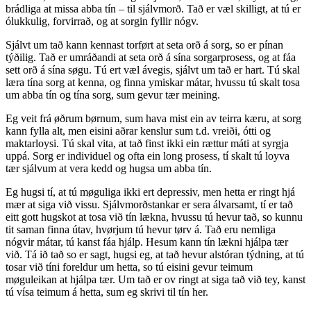
brádliga at missa abba tín – til sjálvmorð. Tað er væl skilligt, at tú er
ólukkulig, forvirrað, og at sorgin fyllir nógv.
Sjálvt um tað kann kennast torført at seta orð á sorg, so er pínan
týðilig. Tað er umráðandi at seta orð á sína sorgarprosess, og at fáa
sett orð á sína søgu. Tú ert væl ávegis, sjálvt um tað er hart. Tú skal
læra tína sorg at kenna, og finna ymiskar mátar, hvussu tú skalt tosa
um abba tín og tína sorg, sum gevur tær meining.
Eg veit frá øðrum børnum, sum hava mist ein av teirra kæru, at sorg
kann fylla alt, men eisini aðrar kenslur sum t.d. vreiði, ótti og
maktarloysi. Tú skal vita, at tað finst ikki ein rættur máti at syrgja
uppá. Sorg er individuel og ofta ein long prosess, tí skalt tú loyva
tær sjálvum at vera kedd og hugsa um abba tín.
Eg hugsi tí, at tú møguliga ikki ert depressiv, men hetta er ringt hjá
mær at siga við vissu. Sjálvmorðstankar er sera álvarsamt, tí er tað
eitt gott hugskot at tosa við tín lækna, hvussu tú hevur tað, so kunnu
tit saman finna útav, hvørjum tú hevur tørv á. Tað eru nemliga
nógvir mátar, tú kanst fáa hjálp. Hesum kann tín lækni hjálpa tær
við. Tá ið tað so er sagt, hugsi eg, at tað hevur alstóran týdning, at tú
tosar við tíni foreldur um hetta, so tú eisini gevur teimum
møguleikan at hjálpa tær. Um tað er ov ringt at siga tað við tey, kanst
tú vísa teimum á hetta, sum eg skrivi til tín her.