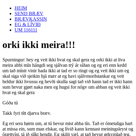
HEIM
SEND BRÆV
BRÆVKASSIN
EG & LÍVIÐ
UM 116111
orki ikki meira!!!
Spurningur: hey eg veit ikki hvat eg skal gera eg orki ikki at liva
meira abbi mín hángdi seg sjálvan trý ár síðan og eg eri enn kedd
um tað mínir vinir hada ikki at tad er so ringt og eg veit ikki um eg
skal siga við sjeikin hjá mær at eg havi sjálvmorðstankar eg veit
heldur ikki hvussu eg hevði skulla sagt tað við hann tad er ikki hann
sum hevur gjørt naka men eg hugsi for nógv um abban eg veit ikki
hvat eg skal gera
Góða tú
Takk fyri títt djarva bræv.
Eg eri sera hørm um, at tú hevur mist abba tín. Tað er ómetaliga hart
at missa ein, sum man elskar, og lívið kann kennast meiningsleyst og
órættvíst, tá ið slíkt hendir. Eg skilji væl, at tað hevur ørkymlað teg,