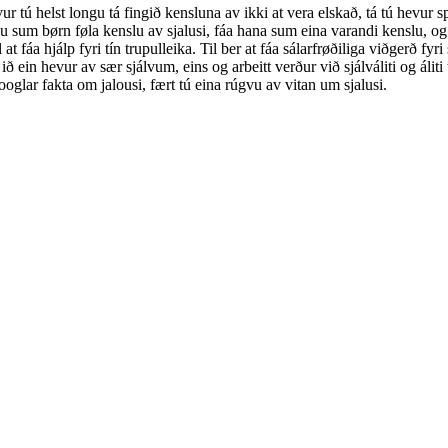
 helst longu tá fingið kensluna av ikki at vera elskað, tá tú hevur spe
ngu sum børn føla kenslu av sjalusi, fáa hana sum eina varandi kenslu, og
l at fáa hjálp fyri tín trupulleika. Til ber at fáa sálarfrøðiliga viðgerð fyr
 ið ein hevur av sær sjálvum, eins og arbeitt verður við sjálváliti og áli
ooglar fakta om jalousi, fært tú eina rúgvu av vitan um sjalusi.