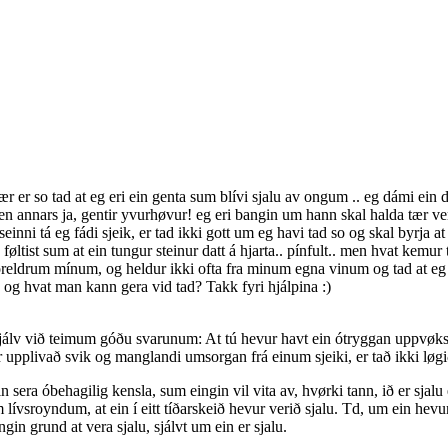
 er so tad at eg eri ein genta sum blívi sjalu av ongum .. eg dámi ein dr
men annars ja, gentir yvurhøvur! eg eri bangin um hann skal halda tær ver
t seinni tá eg fádi sjeik, er tad ikki gott um eg havi tad so og skal byrja a
tist sum at ein tungur steinur datt á hjarta.. pínfult.. men hvat kemur ta
a foreldrum mínum, og heldur ikki ofta fra minum egna vinum og tad at e
av og hvat man kann gera vid tad? Takk fyri hjálpina :)
 sjálv við teimum góðu svarunum: At tú hevur havt ein ótryggan uppvøkstu
pplivað svik og manglandi umsorgan frá einum sjeiki, er tað ikki løgið,
n sera óbehagilig kensla, sum eingin vil vita av, hvørki tann, ið er sjal
 lívsroyndum, at ein í eitt tíðarskeið hevur verið sjalu. Td, um ein hev
ngin grund at vera sjalu, sjálvt um ein er sjalu.