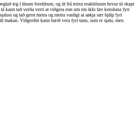
glað teg í tínum foreldrum, og út frá teirra reaktiónum hevur tú skapt
 tá kann tað verða verri at viðgera enn um ein ikki fær kensluna fyrr
i sjalusi og tað gerst meira og meira vanligt at søkja sær hjálp fyri
ti til makan. Viðgerðin kann bæði vera fyri tann, sum er sjalu, men