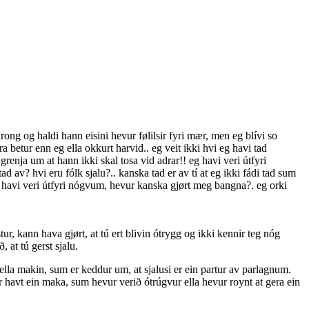
ong og haldi hann eisini hevur følilsir fyri mær, men eg blívi so
a betur enn eg ella okkurt harvid.. eg veit ikki hvi eg havi tad
t grenja um at hann ikki skal tosa vid adrar!! eg havi veri útfyri
d av? hvi eru fólk sjalu?.. kanska tad er av tí at eg ikki fádi tad sum
g havi veri útfyri nógvum, hevur kanska gjørt meg bangna?. eg orki
r, kann hava gjørt, at tú ert blivin ótrygg og ikki kennir teg nóg
 at tú gerst sjalu.
u ella makin, sum er keddur um, at sjalusi er ein partur av parlagnum.
ur havt ein maka, sum hevur verið ótrúgvur ella hevur roynt at gera ein