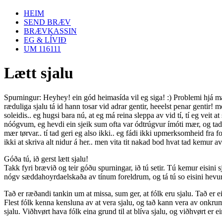
HEIM
SEND BRÆV
BRÆVKASSIN
EG & LÍVIÐ
UM 116111
Lætt sjalu
Spurningur: Heyhey! ein gód heimasída vil eg siga! :) Problemi hjá mær
ræduliga sjalu tá id hann tosar vid adrar gentir, heeelst penar gentir! 
soleidis.. eg hugsi bara nú, at eg má reina sleppa av vid tí, tí eg veit a
nóógvum, eg hevdi ein sjeik sum ofta var ódtrúgvur ímóti mær, og tad føl
mær tørvar.. tí tad geri eg also ikki.. eg fádi ikki upmerksomheid fr
ikki at skriva alt nidur á her.. men vita tit nakad bod hvat tad kemur 
Góða tú, ið gerst lætt sjalu!
Takk fyri brævið og teir góðu spurningar, ið tú setir. Tú kemur eisini
nógv sæddahoyrdaelskaða av tínum foreldrum, og tá tú so eisini hevur u
Tað er ræðandi tankin um at missa, sum ger, at fólk eru sjalu. Tað er ei
Flest fólk kenna kensluna av at vera sjalu, og tað kann vera av onkrum
sjalu. Viðhvørt hava fólk eina grund til at blíva sjalu, og viðhvørt er ei