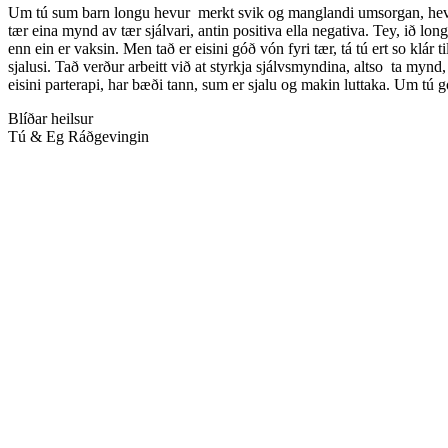
Um tú sum barn longu hevur merkt svik og manglandi umsorgan, hevur tú
tær eina mynd av tær sjálvari, antin positiva ella negativa. Tey, ið lo
enn ein er vaksin. Men tað er eisini góð vón fyri tær, tá tú ert so klár ti
sjalusi. Tað verður arbeitt við at styrkja sjálvsmyndina, altso ta mynd,
eisini parterapi, har bæði tann, sum er sjalu og makin luttaka. Um tú g
Blíðar heilsur
Tú & Eg Ráðgevingin