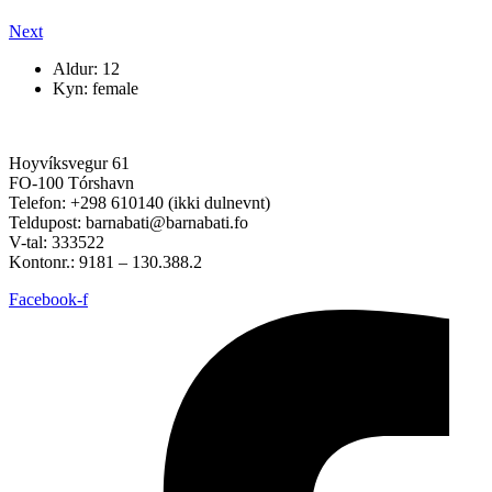
Next
Aldur: 12
Kyn: female
Hoyvíksvegur 61
FO-100 Tórshavn
Telefon: +298 610140 (ikki dulnevnt)
Teldupost: barnabati@barnabati.fo
V-tal: 333522
Kontonr.: 9181 – 130.388.2
Facebook-f