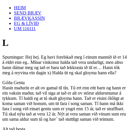
HEIM
SEND BRÆV
BRÆVKASSIN
EG & LÍVIÐ
UM 116111
L
Spurningur: Hej hej. Eg havi forelskað meg í einum mannið ið er 14
á eldri enn eg.. Mínar vinkonur halda tað vera undarligt, men altso
hann dámar meg og tað er bara tað lekkrasta ið til er… Hann tók
meg á reyvina ein dagin x) Halda tit eg skal gloyma hann ella?
Góða Genta
Hasin maðurin er alt ov gamal til tín. Tú ert enn eitt barn og hann er
ein vaksin maður, tað vil siga at tað er alt ov stórur aldursmunur á
tykkum. Tí haldi eg at tú skalt gloyma hann. Tað er eisini ólóligt at
koma saman við honum, um tit fara í song saman. Tí hann má ikki
fara í song við einari gentu sum er yngri enn 15 ár, tað er straffbart.
Tú skal nýta tað at vera 12 ár. Nýt at vera saman við vinum sum eru
um sama aldur sum tú og hav´ tað stuttligt saman við teimum.
Alt tað besta