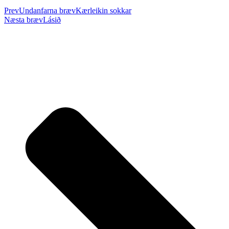
Prev
Undanfarna bræv
Kærleikin sokkar
Næsta bræv
Lásið