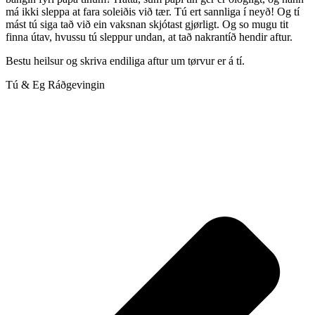
má ikki sleppa at fara soleiðis við tær. Tú ert sannliga í neyð! Og tí
mást tú siga tað við ein vaksnan skjótast gjørligt. Og so mugu tit
finna útav, hvussu tú sleppur undan, at tað nakrantíð hendir aftur.
Bestu heilsur og skriva endiliga aftur um tørvur er á tí.
Tú & Eg Ráðgevingin