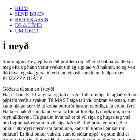
HEIM
SEND BRÆV
BRÆVKASSIN
EG & LÍVIÐ
UM 116111
Í neyð
Spurningur: Hey, eg havi eitt problem og tað er at babba voldtekur
meg ofta og hann verur svakur um eg sigi tað við nakran, so eg veit
ikki hvat eg skal gera, tú ert tann einasti sum kann hjálpa mær.
PLIZZZZZ HJÁLP
Góðasta tú sum ert í neyð!
Har er bara EITT at gera, og tað er vera fullkomiliga líkaglað við um
pápi tín verður svakur. Tú MÁST siga tað við onkran vaksnan, sum
kann hjálpa tær við at koma burturúr hasum ræðuliga, tú ert úti fyri.
Hatta er nakað sum kann vera torført at fortelja fyri nøkrum, men
royn allíkavæl. Hugsa um hvat tað er tú vil siga og hugsa teg væl
um hvønn tað er sum tú vilt siga tað við. Tað besta er, um tað er
onkur uttanfyri nærmastu familjuna, kanst tú koma í tankar um
onkran? Er ikki onkur vaksin, sum tú stólar uppá, og sum ikki er
bangin fyri pápa tínum? Hatta, sum pápi tín ger er ólógligt, og hann