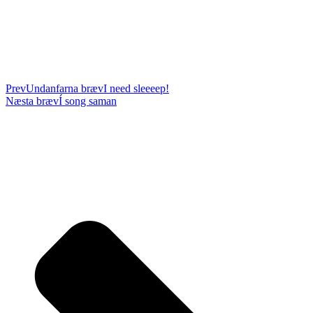
Prev
Undanfarna bræv
I need sleeeep!
Næsta bræv
Í song saman