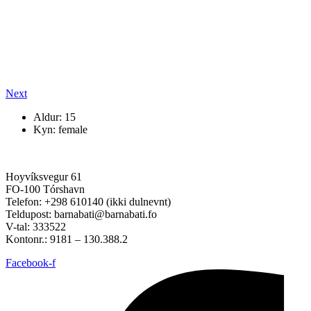
Next
Aldur: 15
Kyn: female
Hoyvíksvegur 61
FO-100 Tórshavn
Telefon: +298 610140 (ikki dulnevnt)
Teldupost: barnabati@barnabati.fo
V-tal: 333522
Kontonr.: 9181 – 130.388.2
Facebook-f