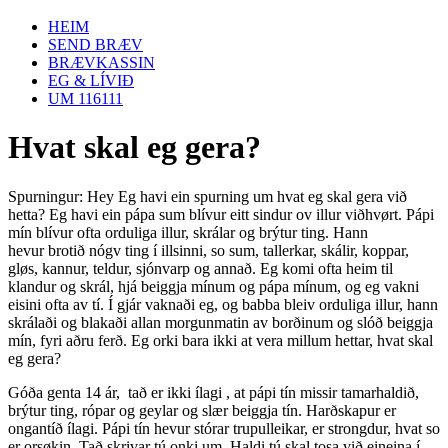
HEIM
SEND BRÆV
BRÆVKASSIN
EG & LÍVIÐ
UM 116111
Hvat skal eg gera?
Spurningur: Hey Eg havi ein spurning um hvat eg skal gera við
hetta? Eg havi ein pápa sum blívur eitt sindur ov illur viðhvørt. Pápi
mín blívur ofta orduliga illur, skrálar og brýtur ting. Hann
hevur brotið nógv ting í illsinni, so sum, tallerkar, skálir, koppar,
gløs, kannur, teldur, sjónvarp og annað. Eg komi ofta heim til
klandur og skrál, hjá beiggja mínum og pápa mínum, og eg vakni
eisini ofta av tí. Í gjár vaknaði eg, og babba bleiv orduliga illur, hann
skrálaði og blakaði allan morgunmatin av borðinum og slóð beiggja
mín, fyri aðru ferð. Eg orki bara ikki at vera millum hettar, hvat skal
eg gera?
Góða genta 14 ár, tað er ikki ílagi , at pápi tín missir tamarhaldið,
brýtur ting, rópar og geylar og slær beiggja tín. Harðskapur er
ongantíð ílagi. Pápi tín hevur stórar trupulleikar, er strongdur, hvat so
er orsøkin. Tað skrivar tú onki um. Haldi tú skal tosa við eineina í