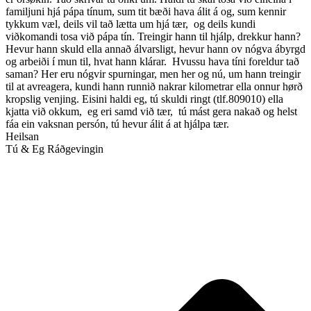
familjuni hjá pápa tínum, sum tit bæði hava álit á og, sum kennir
tykkum væl, deils vil tað lætta um hjá tær, og deils kundi
viðkomandi tosa við pápa tín. Treingir hann til hjálp, drekkur hann?
Hevur hann skuld ella annað álvarsligt, hevur hann ov nógva ábyrgd
og arbeiði í mun til, hvat hann klárar. Hvussu hava tíni foreldur tað
saman? Her eru nógvir spurningar, men her og nú, um hann treingir
til at avreagera, kundi hann runnið nakrar kilometrar ella onnur hørð
kropslig venjing. Eisini haldi eg, tú skuldi ringt (tlf.809010) ella
kjatta við okkum, eg eri samd við tær, tú mást gera nakað og helst
fáa ein vaksnan persón, tú hevur álit á at hjálpa tær.
Heilsan
Tú & Eg Ráðgevingin