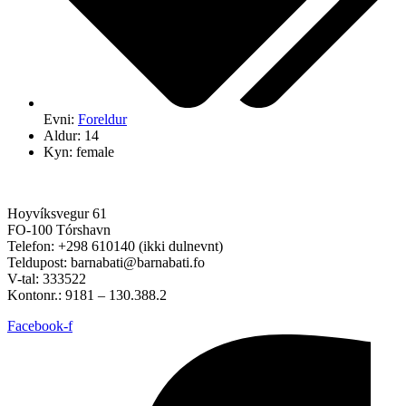
Evni:
Foreldur
Aldur: 14
Kyn: female
Hoyvíksvegur 61
FO-100 Tórshavn
Telefon: +298 610140 (ikki dulnevnt)
Teldupost: barnabati@barnabati.fo
V-tal: 333522
Kontonr.: 9181 – 130.388.2
Facebook-f