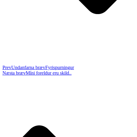
Prev
Undanfarna bræv
Fyrispurningur
Næsta bræv
Míni foreldur eru skild..