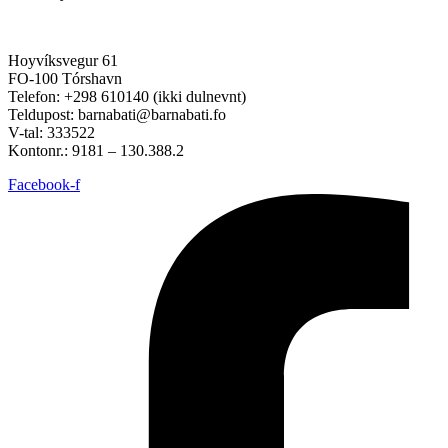
Hoyvíksvegur 61
FO-100 Tórshavn
Telefon: +298 610140 (ikki dulnevnt)
Teldupost: barnabati@barnabati.fo
V-tal: 333522
Kontonr.: 9181 – 130.388.2
Facebook-f