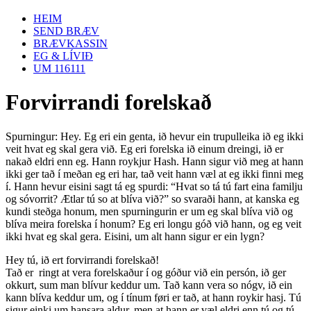
HEIM
SEND BRÆV
BRÆVKASSIN
EG & LÍVIÐ
UM 116111
Forvirrandi forelskað
Spurningur: Hey. Eg eri ein genta, ið hevur ein trupulleika ið eg ikki
veit hvat eg skal gera við. Eg eri forelska ið einum dreingi, ið er
nakað eldri enn eg. Hann roykjur Hash. Hann sigur við meg at hann
ikki ger tað í meðan eg eri har, tað veit hann væl at eg ikki finni meg
í. Hann hevur eisini sagt tá eg spurdi: “Hvat so tá tú fart eina familju
og sóvorrit? Ætlar tú so at blíva við?” so svaraði hann, at kanska eg
kundi steðga honum, men spurningurin er um eg skal blíva við og
blíva meira forelska í honum? Eg eri longu góð við hann, og eg veit
ikki hvat eg skal gera. Eisini, um alt hann sigur er ein lygn?
Hey tú, ið ert forvirrandi forelskað!
Tað er ringt at vera forelskaður í og góður við ein persón, ið ger
okkurt, sum man blívur keddur um. Tað kann vera so nógv, ið ein
kann blíva keddur um, og í tínum føri er tað, at hann roykir hasj. Tú
sigur einki um hansara aldur, men at hann er væl eldri enn tú og tú