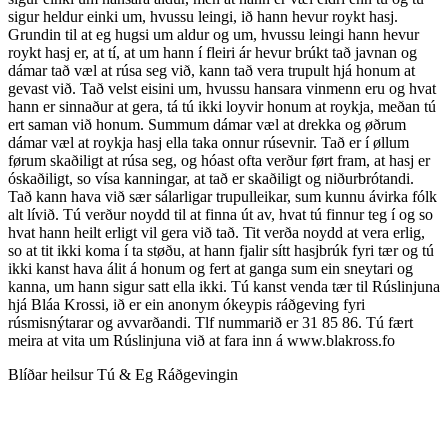
sigur heldur einki um, hvussu leingi, ið hann hevur roykt hasj.
Grundin til at eg hugsi um aldur og um, hvussu leingi hann hevur
roykt hasj er, at tí, at um hann í fleiri ár hevur brúkt tað javnan og
dámar tað væl at rúsa seg við, kann tað vera trupult hjá honum at
gevast við. Tað velst eisini um, hvussu hansara vinmenn eru og hvat
hann er sinnaður at gera, tá tú ikki loyvir honum at roykja, meðan tú
ert saman við honum. Summum dámar væl at drekka og øðrum
dámar væl at roykja hasj ella taka onnur rúsevnir. Tað er í øllum
førum skaðiligt at rúsa seg, og hóast ofta verður ført fram, at hasj er
óskaðiligt, so vísa kanningar, at tað er skaðiligt og niðurbrótandi.
Tað kann hava við sær sálarligar trupulleikar, sum kunnu ávirka fólk
alt lívið. Tú verður noydd til at finna út av, hvat tú finnur teg í og so
hvat hann heilt erligt vil gera við tað. Tit verða noydd at vera erlig,
so at tit ikki koma í ta støðu, at hann fjalir sítt hasjbrúk fyri tær og tú
ikki kanst hava álit á honum og fert at ganga sum ein sneytari og
kanna, um hann sigur satt ella ikki. Tú kanst venda tær til Rúslinjuna
hjá Bláa Krossi, ið er ein anonym ókeypis ráðgeving fyri
rúsmisnýtarar og avvarðandi. Tlf nummarið er 31 85 86. Tú fært
meira at vita um Rúslinjuna við at fara inn á www.blakross.fo
Blíðar heilsur Tú & Eg Ráðgevingin