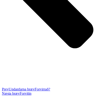
Prev
Undanfarna bræv
Forvirrað?
Næsta bræv
Forvitin