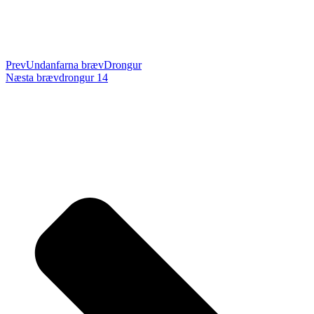
Prev
Undanfarna bræv
Drongur
Næsta bræv
drongur 14