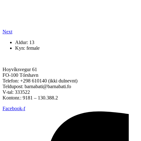
Next
Aldur: 13
Kyn: female
Hoyvíksvegur 61
FO-100 Tórshavn
Telefon: +298 610140 (ikki dulnevnt)
Teldupost: barnabati@barnabati.fo
V-tal: 333522
Kontonr.: 9181 – 130.388.2
Facebook-f