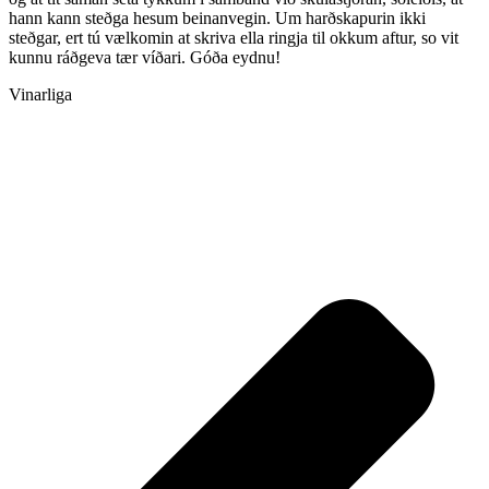
hann kann steðga hesum beinanvegin. Um harðskapurin ikki
steðgar, ert tú vælkomin at skriva ella ringja til okkum aftur, so vit
kunnu ráðgeva tær víðari. Góða eydnu!
Vinarliga