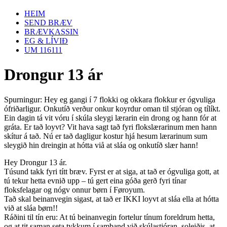
HEIM
SEND BRÆV
BRÆVKASSIN
EG & LÍVIÐ
UM 116111
Drongur 13 ár
Spurningur: Hey eg gangi í 7 flokki og okkara flokkur er ógvuliga
ófriðarligur. Onkutíð verður onkur koyrdur oman til stjóran og tílíkt.
Ein dagin tá vit vóru í skúla sleygi lærarin ein drong og hann fór at
gráta. Er tað loyvt? Vit hava sagt tað fyri flokslærarinum men hann
skítur á tað. Nú er tað dagligur kostur hjá hesum lærarinum sum
sleygið hin dreingin at hótta viå at sláa og onkutíð slær hann!
Hey Drongur 13 ár.
Túsund takk fyri títt bræv. Fyrst er at siga, at tað er ógvuliga gott, at
tú tekur hetta evnið upp – tú gert eina góða gerð fyri tínar
floksfelagar og nógv onnur børn í Føroyum.
Tað skal beinanvegin sigast, at tað er IKKI loyvt at sláa ella at hótta
við at sláa børn!!
Ráðini til tín eru: At tú beinanvegin fortelur tínum foreldrum hetta,
og at tit saman seta tykkum í samband við skúlastjóran, soleiðis, at