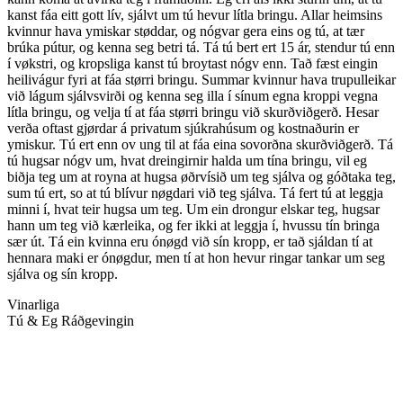
kanst fáa eitt gott lív, sjálvt um tú hevur lítla bringu. Allar heimsins
kvinnur hava ymiskar støddar, og nógvar gera eins og tú, at tær
brúka pútur, og kenna seg betri tá. Tá tú bert ert 15 ár, stendur tú enn
í vøkstri, og kropsliga kanst tú broytast nógv enn. Tað fæst eingin
heilivágur fyri at fáa størri bringu. Summar kvinnur hava trupulleikar
við lágum sjálvsvirði og kenna seg illa í sínum egna kroppi vegna
lítla bringu, og velja tí at fáa størri bringu við skurðviðgerð. Hesar
verða oftast gjørdar á privatum sjúkrahúsum og kostnaðurin er
ymiskur. Tú ert enn ov ung til at fáa eina sovorðna skurðviðgerð. Tá
tú hugsar nógv um, hvat dreingirnir halda um tína bringu, vil eg
biðja teg um at royna at hugsa øðrvísið um teg sjálva og góðtaka teg,
sum tú ert, so at tú blívur nøgdari við teg sjálva. Tá fert tú at leggja
minni í, hvat teir hugsa um teg. Um ein drongur elskar teg, hugsar
hann um teg við kærleika, og fer ikki at leggja í, hvussu tín bringa
sær út. Tá ein kvinna eru ónøgd við sín kropp, er tað sjáldan tí at
hennara maki er ónøgdur, men tí at hon hevur ringar tankar um seg
sjálva og sín kropp.
Vinarliga
Tú & Eg Ráðgevingin