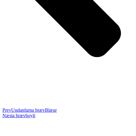
Prev
Undanfarna bræv
Blæur
Næsta bræv
boyli