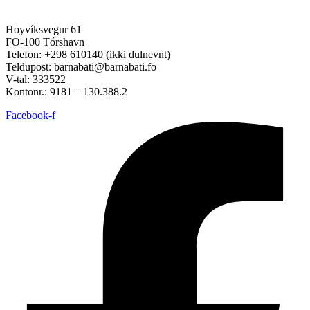
Hoyvíksvegur 61
FO-100 Tórshavn
Telefon: +298 610140 (ikki dulnevnt)
Teldupost: barnabati@barnabati.fo
V-tal: 333522
Kontonr.: 9181 – 130.388.2
Facebook-f