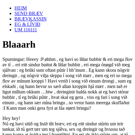
HEIM
SEND BRÆV
BRÆVKASSIN
EG & LÍVIÐ
UM 116111
Blaaarh
Spurningur: Heeey :P øhhm , eg havi so lítlar bubbir & eri mega flov
av tí .. eri eitt sindur buttut & lítlar bubbir , eri mega ónøgd við meg
sjálvan : eg brúki sum oftast pútir í bh’inum . Eg kann skora nógvir
dreingir , og nógvir vilja sleppa í song við mær , men eg eri so mega
flov av mínum kroppi ! Havi verið í song við einum drongi , sum eg
elskaði , og hann hevur so sæð allan kroppin hjá mær . men tað er
ligut millum okkum …btw , dreinginir halda nokk at eg havi stórar
bubbir , tí eg brúki pútir , hvat skal eg gera , viss eg fari í song við
einum , og hann sær mína bringu , so verur hann meeega skuffaður
:I Kann man onki gera fyri at fáa størri bringu?
Hey hey!
Nú eg havi sitið og lisið títt bræv, eri eg eitt sindur stúrin um teir
tankar, ið tú gert tær um teg sjálva, sex og dreingir og hvussu tað
kann koma at ávirka teg í framtíðini. Eg eri als ikki stúrin um, at tú