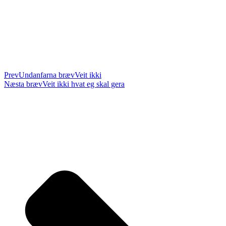
Prev
Undanfarna bræv
Veit ikki
Næsta bræv
Veit ikki hvat eg skal gera