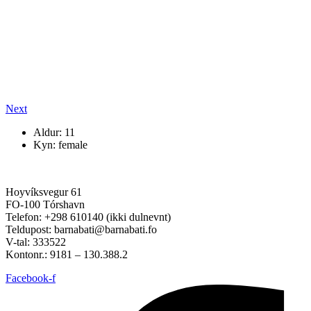
Next
Aldur: 11
Kyn: female
Hoyvíksvegur 61
FO-100 Tórshavn
Telefon: +298 610140 (ikki dulnevnt)
Teldupost: barnabati@barnabati.fo
V-tal: 333522
Kontonr.: 9181 – 130.388.2
Facebook-f