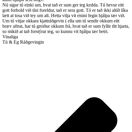
Nú sigur tú einki um, hvat tað er sum ger teg kedda. Tú hevur eitt
gott forhold við tíni foreldur, tað er sera gott. Tó er tað ikki altíð líka
lætt at tosa við tey um alt. Hetta vilja vit eisini fegin hjálpa tær við.
Um tú vitjar okkara kjattráðgevin ( ella um tú sendir okkum eitt
bræv aftrat, har tú greiður okkum frá, hvat tað er sum fyllir títt hjarta,
so mikið at tað forstýrar teg, so kunnu vit hjálpa tær betri.
Vinaliga
Tú & Eg Ráðgevingin