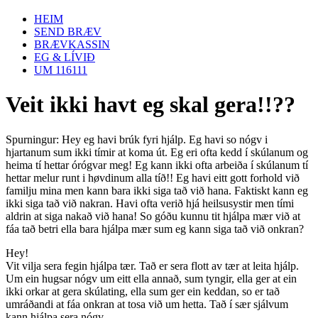
HEIM
SEND BRÆV
BRÆVKASSIN
EG & LÍVIÐ
UM 116111
Veit ikki havt eg skal gera!!??
Spurningur: Hey eg havi brúk fyri hjálp. Eg havi so nógv i
hjartanum sum ikki tímir at koma út. Eg eri ofta kedd í skúlanum og
heima tí hettar órógvar meg! Eg kann ikki ofta arbeiða í skúlanum tí
hettar melur runt i høvdinum alla tíð!! Eg havi eitt gott forhold við
familju mina men kann bara ikki siga tað við hana. Faktiskt kann eg
ikki siga tað við nakran. Havi ofta verið hjá heilsusystir men tími
aldrin at siga nakað við hana! So góðu kunnu tit hjálpa mær við at
fáa tað betri ella bara hjálpa mær sum eg kann siga tað við onkran?
Hey!
Vit vilja sera fegin hjálpa tær. Tað er sera flott av tær at leita hjálp.
Um ein hugsar nógv um eitt ella annað, sum tyngir, ella ger at ein
ikki orkar at gera skúlating, ella sum ger ein keddan, so er tað
umráðandi at fáa onkran at tosa við um hetta. Tað í sær sjálvum
kann hjálpa sera nógv.