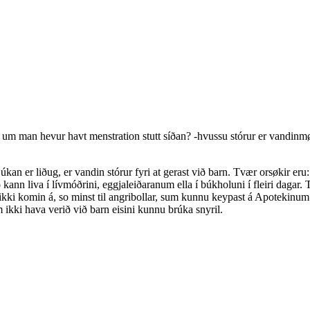
arn, um man hevur havt menstration stutt síðan? -hvussu stórur er va
kan er liðug, er vandin stórur fyri at gerast við barn. Tvær orsøkir eru:
nn liva í lívmóðrini, eggjaleiðaranum ella í búkholuni í fleiri dagar. T
g ikki komin á, so minst til angribollar, sum kunnu keypast á Apotekinum
um ikki hava verið við barn eisini kunnu brúka snyril.