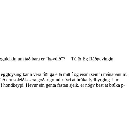
ndinmøguleikin um tað bara er “høvdið”? Tú & Eg Ráðgevingin
 eggloysing kann vera tíðliga ella mitt í og eisini seint i mánaðanum.
að eru soleiðis sera góðar grundir fyri at brúka fyribyrging. Um
 í hondkeypi. Hevur ein genta fastan sjeik, er nógv best at brúka p-