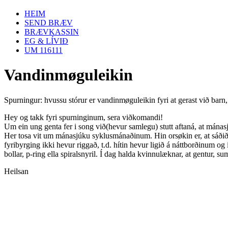
HEIM
SEND BRÆV
BRÆVKASSIN
EG & LÍVIÐ
UM 116111
Vandinmøguleikin
Spurningur: hvussu stórur er vandinmøguleikin fyri at gerast við b
Hey og takk fyri spurninginum, sera viðkomandi!
Um ein ung genta fer i song við(hevur samlegu) stutt aftaná, at mánasjú
Her tosa vit um mánasjúku syklusmánaðinum. Hin orsøkin er, at sáðið ka
fyribyrging ikki hevur riggað, t.d. hítin hevur ligið á náttborðinum o
bollar, p-ring ella spiralsnyril. Í dag halda kvinnulæknar, at gentur, s
Heilsan