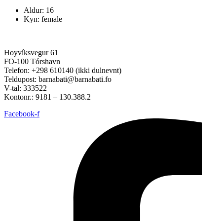
Aldur: 16
Kyn: female
Hoyvíksvegur 61
FO-100 Tórshavn
Telefon: +298 610140 (ikki dulnevnt)
Teldupost: barnabati@barnabati.fo
V-tal: 333522
Kontonr.: 9181 – 130.388.2
Facebook-f