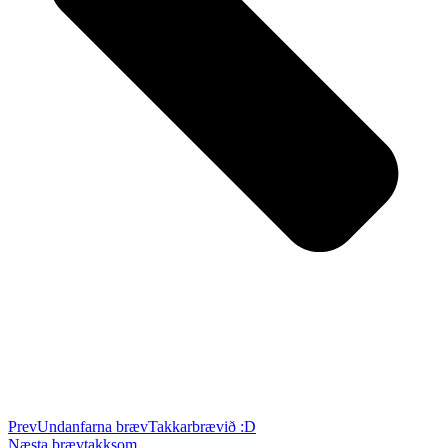
Prev
Undanfarna bræv
Takkarbrævið :D
Næsta bræv
takksom