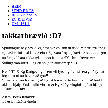
HEIM
SEND BRÆV
BRÆVKASSIN
EG & LÍVIÐ
UM 116111
takkarbrævið :D?
Spurningur: hey hey ? eg havi skrivað inn til tykkum fleiri ferðir og
eg havi eisini snakka við ein ráðgevara ‘ og eg havi tað soooooo gott
nu ! eg vil bara takka tykkum so inniliga :D? hetta hevur veri eitt
ótrúligt framskritt ! eg eri so yvir takksom :p? <3
Her á Tú & Eg Ráðgevingini eru vit fyrst og fremst sera glað fyri at
hoyra, at tú nú hevur tað gott!!
Vit eru sjálvandi eisini glað fyri at hoyra, at tú hevur kunnað brúkt
okkara hjálp. Endamálið við Tú & Eg Ráðgevingini er jú at hjálpa
slíkum sum tær.
Alt tað besta framyvir,
Tú & Eg Ráðgevingin