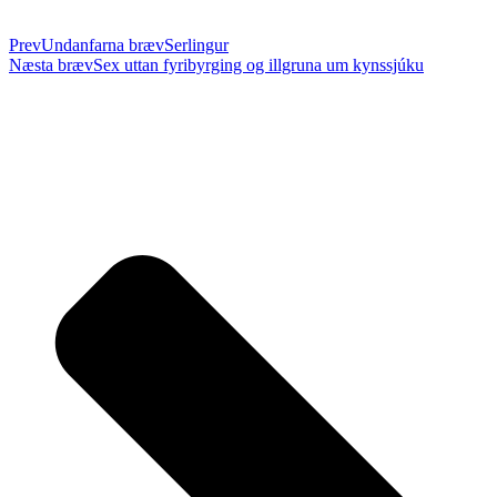
Prev
Undanfarna bræv
Serlingur
Næsta bræv
Sex uttan fyribyrging og illgruna um kynssjúku