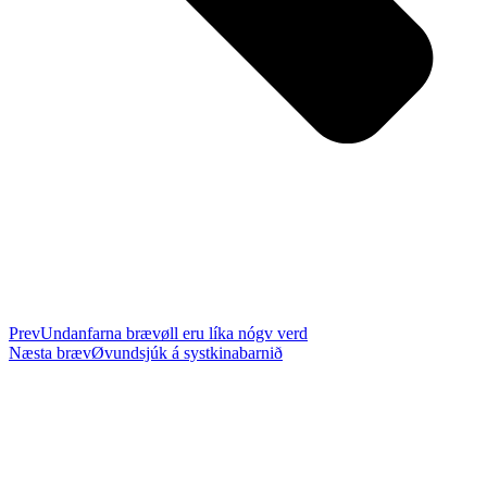
Prev
Undanfarna bræv
øll eru líka nógv verd
Næsta bræv
Øvundsjúk á systkinabarnið