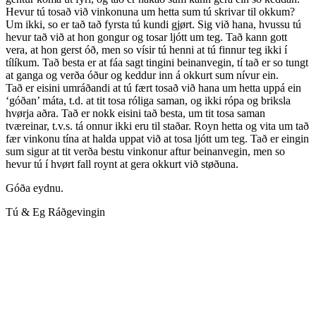
Hevur tú tosað við vinkonuna um hetta sum tú skrivar til okkum?
Um ikki, so er tað tað fyrsta tú kundi gjørt. Sig við hana, hvussu tú
hevur tað við at hon gongur og tosar ljótt um teg. Tað kann gott
vera, at hon gerst óð, men so vísir tú henni at tú finnur teg ikki í
tílíkum. Tað besta er at fáa sagt tingini beinanvegin, tí tað er so tungt
at ganga og verða óður og keddur inn á okkurt sum nívur ein.
Tað er eisini umráðandi at tú fært tosað við hana um hetta uppá ein
‘góðan’ máta, t.d. at tit tosa róliga saman, og ikki rópa og briksla
hvørja aðra. Tað er nokk eisini tað besta, um tit tosa saman
tværeinar, t.v.s. tá onnur ikki eru til staðar. Royn hetta og vita um tað
fær vinkonu tína at halda uppat við at tosa ljótt um teg. Tað er eingin
sum sigur at tit verða bestu vinkonur aftur beinanvegin, men so
hevur tú í hvørt fall roynt at gera okkurt við støðuna.
Góða eydnu.
Tú & Eg Ráðgevingin