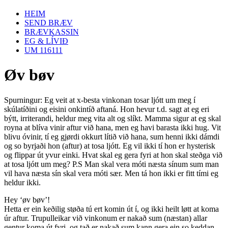
HEIM
SEND BRÆV
BRÆVKASSIN
EG & LÍVIÐ
UM 116111
Øv bøv
Spurningur: Eg veit at x-besta vinkonan tosar ljótt um meg í
skúlatíðini og eisini onkintíð aftaná. Hon hevur t.d. sagt at eg eri
býtt, irriterandi, heldur meg vita alt og slíkt. Mamma sigur at eg skal
royna at blíva vinir aftur við hana, men eg havi barasta ikki hug. Vit
blivu óvinir, tí eg gjørdi okkurt lítið við hana, sum henni ikki dámdi
og so byrjaði hon (aftur) at tosa ljótt. Eg vil ikki tí hon er hysterisk
og flippar út yvur einki. Hvat skal eg gera fyri at hon skal steðga við
at tosa ljótt um meg? P.S Man skal vera móti næsta sínum sum man
vil hava næsta sín skal vera móti sær. Men tá hon ikki er fitt tími eg
heldur ikki.
Hey ‘øv bøv’!
Hetta er ein keðilig støða tú ert komin út í, og ikki heilt løtt at koma
úr aftur. Trupulleikar við vinkonum er nakað sum (næstan) allar
gentur koma út fyri, og tað er nakað sum kann gera ein so keddan.