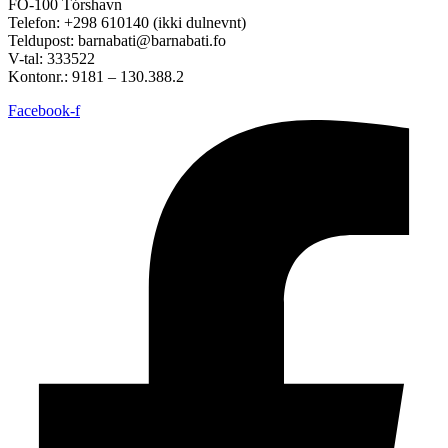
FO-100 Tórshavn
Telefon: +298 610140 (ikki dulnevnt)
Teldupost: barnabati@barnabati.fo
V-tal: 333522
Kontonr.: 9181 – 130.388.2
Facebook-f