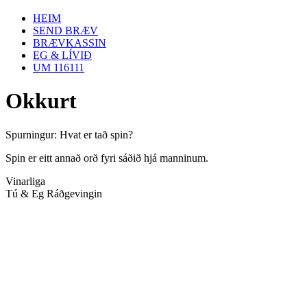
HEIM
SEND BRÆV
BRÆVKASSIN
EG & LÍVIÐ
UM 116111
Okkurt
Spurningur: Hvat er tað spin?
Spin er eitt annað orð fyri sáðið hjá manninum.
Vinarliga
Tú & Eg Ráðgevingin