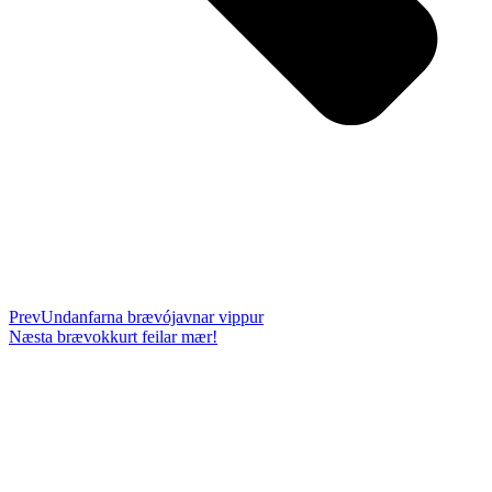
Prev
Undanfarna bræv
ójavnar vippur
Næsta bræv
okkurt feilar mær!