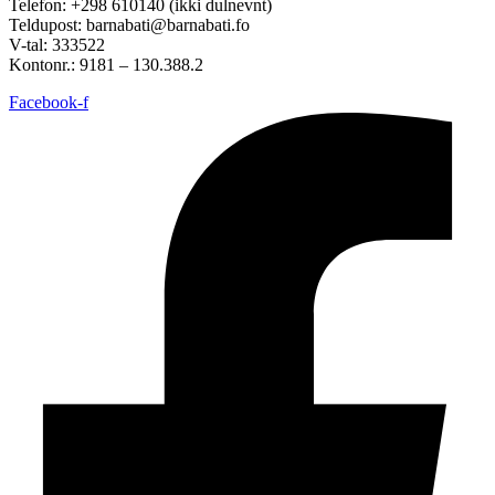
Telefon: +298 610140 (ikki dulnevnt)
Teldupost: barnabati@barnabati.fo
V-tal: 333522
Kontonr.: 9181 – 130.388.2
Facebook-f