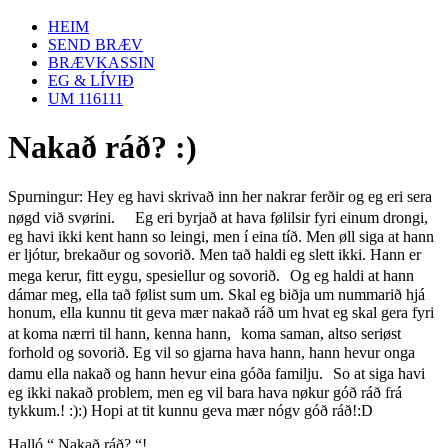
HEIM
SEND BRÆV
BRÆVKASSIN
EG & LÍVIÐ
UM 116111
Nakað ráð? :)
Spurningur: Hey eg havi skrivað inn her nakrar ferðir og eg eri sera
nøgd við svørini. Eg eri byrjað at hava følilsir fyri einum drongi,
eg havi ikki kent hann so leingi, men í eina tíð. Men øll siga at hann
er ljótur, brekaður og sovorið. Men tað haldi eg slett ikki. Hann er
mega kerur, fitt eygu, spesiellur og sovorið. Og eg haldi at hann
dámar meg, ella tað følist sum um. Skal eg biðja um nummarið hjá
honum, ella kunnu tit geva mær nakað ráð um hvat eg skal gera fyri
at koma nærri til hann, kenna hann, koma saman, altso seriøst
forhold og sovorið. Eg vil so gjarna hava hann, hann hevur onga
damu ella nakað og hann hevur eina góða familju. So at siga havi
eg ikki nakað problem, men eg vil bara hava nøkur góð ráð frá
tykkum.! :):) Hopi at tit kunnu geva mær nógv góð ráð!:D
Halló “ Nakað ráð? “!