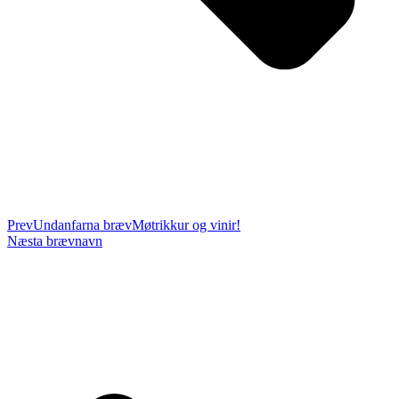
Prev
Undanfarna bræv
Møtrikkur og vinir!
Næsta bræv
navn