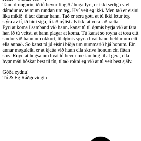
Tann drongurin, ið tú hevur fingið áhuga fyri, er ikki serliga væl
dámdur av teimum rundan um teg. Hví veit eg ikki. Men tað er eisini
líka mikið, tí tær dámar hann. Tað er sera gott, at tú ikki letur teg
stýra av tí, ið hini siga, tí tað nýtist als ikki at vera tað rætta.
Fyri at koma í samband við hann, kanst tú til dømis byrja við at fara
har, ið tú veitst, at hann plagar at koma. Tú kanst so royna at tosa eitt
sindur við hann um okkurt, til dømis spyrja hvat hann heldur um eitt
ella annað. So kanst tú jú eisini biðja um nummarið hjá honum. Ein
annar møguleiki er at kjatta við hann ella skriva honum ein fittan
sms. Royn at hugsa um hvat tú hevur mestan hug til at gera, ella
hvør máti hóskar best til tín, tí tað rokni eg við at tú veit best sjálv.
Góða eydnu!
Tú & Eg Ráðgevingin