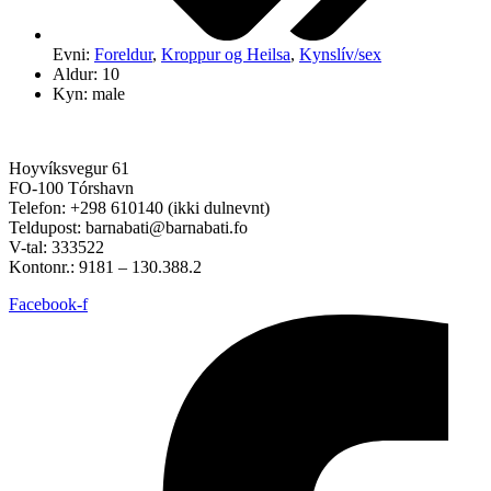
Evni:
Foreldur
,
Kroppur og Heilsa
,
Kynslív/sex
Aldur: 10
Kyn: male
Hoyvíksvegur 61
FO-100 Tórshavn
Telefon: +298 610140 (ikki dulnevnt)
Teldupost: barnabati@barnabati.fo
V-tal: 333522
Kontonr.: 9181 – 130.388.2
Facebook-f