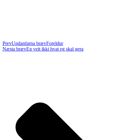
Prev
Undanfarna bræv
Foreldur
Næsta bræv
Eg veit ikki hvat eg skal gera