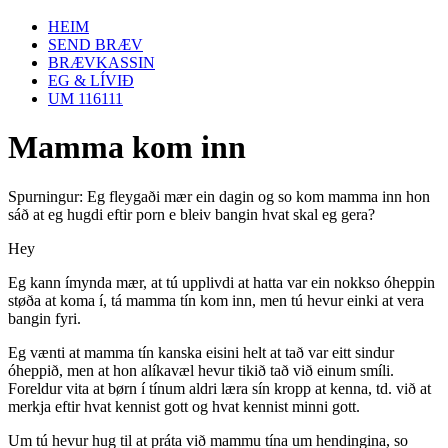
HEIM
SEND BRÆV
BRÆVKASSIN
EG & LÍVIÐ
UM 116111
Mamma kom inn
Spurningur: Eg fleygaði mær ein dagin og so kom mamma inn hon
sáð at eg hugdi eftir porn e bleiv bangin hvat skal eg gera?
Hey
Eg kann ímynda mær, at tú upplivdi at hatta var ein nokkso óheppin
støða at koma í, tá mamma tín kom inn, men tú hevur einki at vera
bangin fyri.
Eg vænti at mamma tín kanska eisini helt at tað var eitt sindur
óheppið, men at hon alíkavæl hevur tikið tað við einum smíli.
Foreldur vita at børn í tínum aldri læra sín kropp at kenna, td. við at
merkja eftir hvat kennist gott og hvat kennist minni gott.
Um tú hevur hug til at práta við mammu tína um hendingina, so