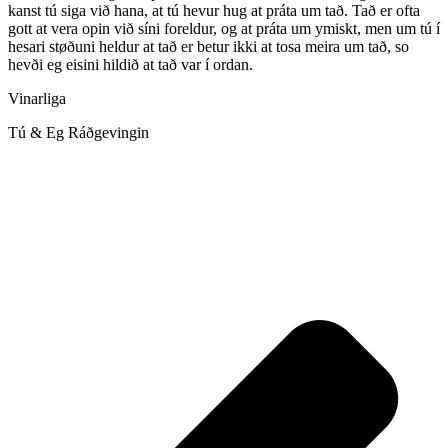
kanst tú siga við hana, at tú hevur hug at práta um tað. Tað er ofta
gott at vera opin við síni foreldur, og at práta um ymiskt, men um tú í
hesari støðuni heldur at tað er betur ikki at tosa meira um tað, so
hevði eg eisini hildið at tað var í ordan.
Vinarliga
Tú & Eg Ráðgevingin