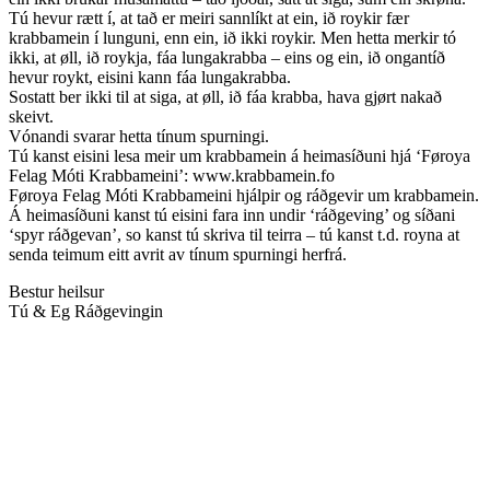
Tú hevur rætt í, at tað er meiri sannlíkt at ein, ið roykir fær
krabbamein í lunguni, enn ein, ið ikki roykir. Men hetta merkir tó
ikki, at øll, ið roykja, fáa lungakrabba – eins og ein, ið ongantíð
hevur roykt, eisini kann fáa lungakrabba.
Sostatt ber ikki til at siga, at øll, ið fáa krabba, hava gjørt nakað
skeivt.
Vónandi svarar hetta tínum spurningi.
Tú kanst eisini lesa meir um krabbamein á heimasíðuni hjá ‘Føroya
Felag Móti Krabbameini’: www.krabbamein.fo
Føroya Felag Móti Krabbameini hjálpir og ráðgevir um krabbamein.
Á heimasíðuni kanst tú eisini fara inn undir ‘ráðgeving’ og síðani
‘spyr ráðgevan’, so kanst tú skriva til teirra – tú kanst t.d. royna at
senda teimum eitt avrit av tínum spurningi herfrá.
Bestur heilsur
Tú & Eg Ráðgevingin