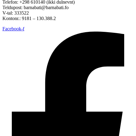
Telefon: +298 610140 (ikki dulnevnt)
Teldupost: barnabati@barnabati.fo
V-tal: 333522
Kontonr.: 9181 – 130.388.2
Facebook-f