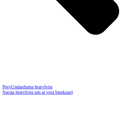
Prev
Undanfarna bræv
Ivist
Næsta bræv
Ivist um at vera biseksuel