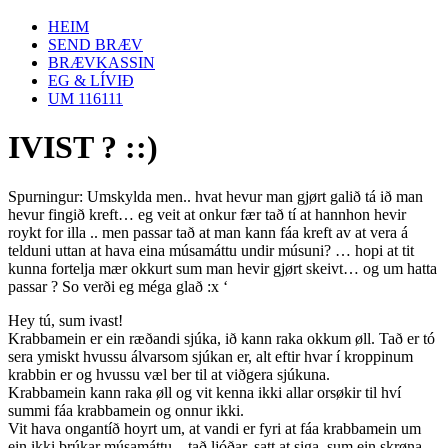
HEIM
SEND BRÆV
BRÆVKASSIN
EG & LÍVIÐ
UM 116111
IVIST ? ::)
Spurningur: Umskylda men.. hvat hevur man gjørt galið tá ið man
hevur fingið kreft… eg veit at onkur fær tað tí at hannhon hevir
roykt for illa .. men passar tað at man kann fáa kreft av at vera á
telduni uttan at hava eina músamáttu undir músuni? … hopi at tit
kunna fortelja mær okkurt sum man hevir gjørt skeivt… og um hatta
passar ? So verði eg méga glað :x ‘
Hey tú, sum ivast!
Krabbamein er ein ræðandi sjúka, ið kann raka okkum øll. Tað er tó
sera ymiskt hvussu álvarsom sjúkan er, alt eftir hvar í kroppinum
krabbin er og hvussu væl ber til at viðgera sjúkuna.
Krabbamein kann raka øll og vit kenna ikki allar orsøkir til hví
summi fáa krabbamein og onnur ikki.
Vit hava ongantíð hoyrt um, at vandi er fyri at fáa krabbamein um
ein ikki brúkar músamáttu – tað ljóðar, satt at siga, sum ein skrøna.