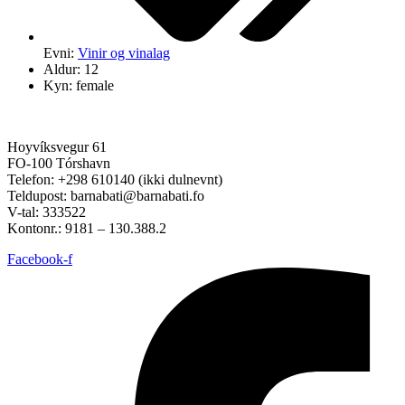
Evni:
Vinir og vinalag
Aldur: 12
Kyn: female
Hoyvíksvegur 61
FO-100 Tórshavn
Telefon: +298 610140 (ikki dulnevnt)
Teldupost: barnabati@barnabati.fo
V-tal: 333522
Kontonr.: 9181 – 130.388.2
Facebook-f