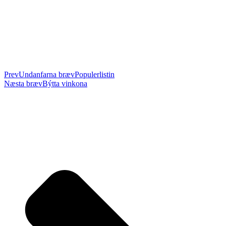
Prev
Undanfarna bræv
Populerlistin
Næsta bræv
Býtta vinkona