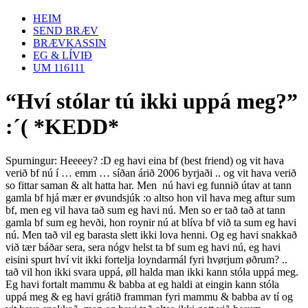
HEIM
SEND BRÆV
BRÆVKASSIN
EG & LÍVIÐ
UM 116111
“Hví stólar tú ikki uppá meg?”
:´( *KEDD*
Spurningur: Heeeey? :D eg havi eina bf (best friend) og vit hava
verið bf nú í … emm … síðan árið 2006 byrjaði .. og vit hava verið
so fittar saman & alt hatta har. Men nú havi eg funnið útav at tann
gamla bf hjá mær er øvundsjúk :o altso hon vil hava meg aftur sum
bf, men eg vil hava tað sum eg havi nú. Men so er tað tað at tann
gamla bf sum eg hevði, hon roynir nú at blíva bf við ta sum eg havi
nú. Men tað vil eg barasta slett ikki lova henni. Og eg havi snakkað
við tær báðar sera, sera nógv helst ta bf sum eg havi nú, eg havi
eisini spurt hví vit ikki fortelja loyndarmál fyri hvørjum øðrum? ..
tað vil hon ikki svara uppá, øll halda man ikki kann stóla uppá meg.
Eg havi fortalt mammu & babba at eg haldi at eingin kann stóla
uppá meg & eg havi grátið framman fyri mammu & babba av tí og