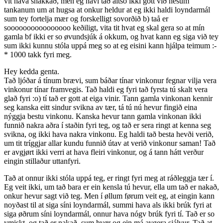
vit hava snakkað, men eg havi tað altso ikki gott við hesum
tankanum um at hugsa at onkur heldur at eg ikki haldi loyndarmál
sum tey fortelja mær og forskelligt sovorðið b) taå er
soooooooooooooooo keðiligt, vita tit hvat eg skal gera so at mín
gamla bf ikki er so øvundsjúk á okkum, og hvat kann eg siga við tey
sum ikki kunnu stóla uppá meg so at eg eisini kann hjálpa teimum :-
* 1000 takk fyri meg.
Hey kedda genta.
Tað ljóðar á tínum brævi, sum báðar tínar vinkonur fegnar vilja vera
vinkonur tínar framvegis. Tað haldi eg fyri tað fyrsta tú skalt vera
glað fyri :o) tí tað er gott at eiga vinir. Tann gamla vinkonan kennir
seg kanska eitt sindur svikna av tær, tá tú nú hevur fingið eina
nýggja bestu vinkonu. Kanska hevur tann gamla vinkonan ikki
funnið nakra aðra í staðin fyri teg, og tað er sera ringt at kenna seg
svikna, og ikki hava nakra vinkonu. Eg haldi tað besta hevði verið,
um tit tríggjar allar kundu funnið útav at verið vinkonur saman! Tað
er avgjørt ikki verri at hava fleiri vinkonur, og á tann hátt verður
eingin stillaður uttanfyri.
Tað at onnur ikki stóla uppá teg, er ringt fyri meg at ráðleggja tær í.
Eg veit ikki, um tað bara er ein kensla tú hevur, ella um tað er nakað,
onkur hevur sagt við teg. Men í øllum førum veit eg, at eingin kann
noyðast til at siga síni loyndarmál, summi hava als ikki brúk fyri at
siga øðrum síni loyndarmál, onnur hava nógv brúk fyri tí. Tað er so
ymiskt, og tað er nakað, sum hvør og ein má avgera sjálvur. Tað at