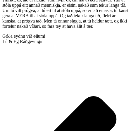
stóla uppá eitt annað menniskja, er eisini nakað sum tekur langa tíð.
Um tú vilt prógva, at tú ert til at stóla uppá, so er tað einasta, tú kanst
gera at VERA til at stóla uppá. Og tað tekur langa tíð, fleiri ár
kanska, at prógva tað. Men tá onnur síggja, at tú heldur tætt, og ikki
fortelur nakað víðari, so fara tey at hava álit á tær.
Góða eydnu við øllum!
Tú & Eg Ráðgevingin