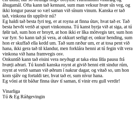
áhugamál. Ofta kann tað kennast, sum man veksur hvør sín veg, og
ikki longur passar so væl saman við sínum vinum. Kanska er tað
tað, vinkona tín upplivir nú?
Eg haldi tað besta fyri teg, er at royna at finna útav, hvat tað er. Tað
besta hevði verið at spurt vinkonuna. Tú kanst byrja við at siga, at tú
følir tað, sum hon er broytt, at hon ikki er líka mótvegis tær, sum hon
var fyrr. So kann tað jú vera, at okkurt serligt er, onkur hending, sum
hon er skuffað ella kedd um. Tað sum ræður um, er at tosa pent við
hana, ikki gera tað til klandur, men forklára henni at tú fegin vilt vera
vinkona við hana framvegis osv.
Onkuntíð kann tað eisini vera neyðugt at taka eina lítla pausu frá
hvørji aðrari. Tú kundi kanska roynt at givið henni eitt sindur rúm,
roynt at verið saman við øðrum í nakrar dagar, og vitað so, um hon
kom sjálv og fortaldi tær, hvat tað er, sum nívur hana.
Eg vóni at tit báðar finna útav tí saman, tí vinir eru gull verdir!
Vinarliga
Tú & Eg Ráðgevingin