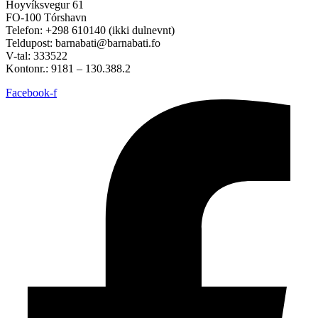
Hoyvíksvegur 61
FO-100 Tórshavn
Telefon: +298 610140 (ikki dulnevnt)
Teldupost: barnabati@barnabati.fo
V-tal: 333522
Kontonr.: 9181 – 130.388.2
Facebook-f