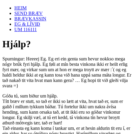
HEIM
SEND BRÆV
BRÆVKASSIN
EG & LÍVIÐ
UM 116111
Hjálp?
Spurningur: Heeeej Eg. Eg eri ein genta sum hevur nokkso mega
nógv brúk fyri hjálp. Eg føli at mín besta vinkona ikki er heilt erlig
fyri mær, og virkar sum um at hon er mega troytt av mær :´( og eg
haldi heldur ikki at eg kann tosa við hana uppá sama máta longur. Er
tað nakað tit vita hvat man kann gera? … Eg hopi tit við gleði vilja
svara =}
Góða tú, sum biður um hjálp.
Títt bræv er stutt, so tað er ikki so lætt at vita, hvat tað er, sum er
galið í millum tykkum báðar. Tú fortelur ikki um nakra ávísa
hending, sum kann orsaka tað, at tit ikki eru so góðar vinkonur
longur. Eg skilji væl, at tú ert kedd, tá vinkona tín hevur broytt
atburð mótvegis tær, tað er hart!
Tað einasta eg kann koma í tankar um, er at hesin aldurin tit eru í, er
ein aldur, har so ótrúliga nógv broytist. Harímillum vinarløg og