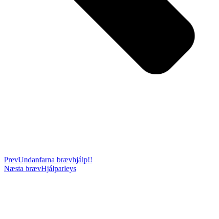
Prev
Undanfarna bræv
hjálp!!
Næsta bræv
Hjálparleys