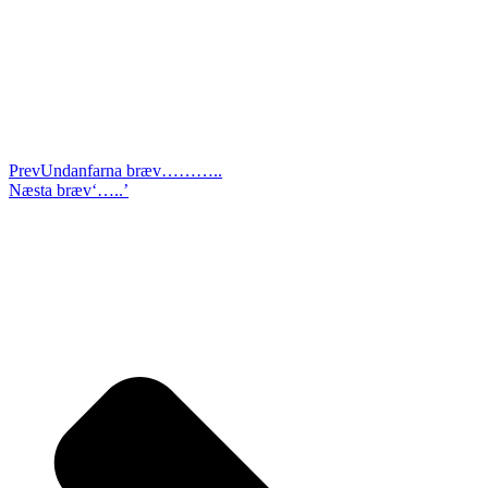
Prev
Undanfarna bræv
………..
Næsta bræv
‘…..’