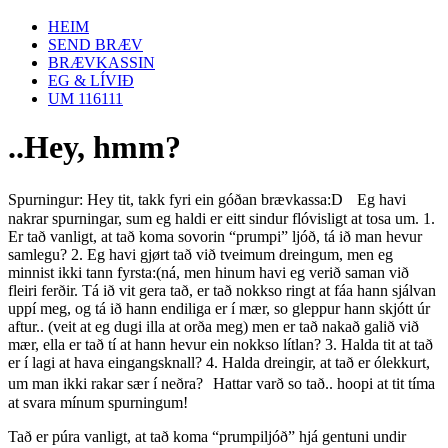
HEIM
SEND BRÆV
BRÆVKASSIN
EG & LÍVIÐ
UM 116111
..Hey, hmm?
Spurningur: Hey tit, takk fyri ein góðan brævkassa:D Eg havi
nakrar spurningar, sum eg haldi er eitt sindur flóvisligt at tosa um. 1.
Er tað vanligt, at tað koma sovorin “prumpi” ljóð, tá ið man hevur
samlegu? 2. Eg havi gjørt tað við tveimum dreingum, men eg
minnist ikki tann fyrsta:(ná, men hinum havi eg verið saman við
fleiri ferðir. Tá ið vit gera tað, er tað nokkso ringt at fáa hann sjálvan
uppí meg, og tá ið hann endiliga er í mær, so gleppur hann skjótt úr
aftur.. (veit at eg dugi illa at orða meg) men er tað nakað galið við
mær, ella er tað tí at hann hevur ein nokkso lítlan? 3. Halda tit at tað
er í lagi at hava eingangsknall? 4. Halda dreingir, at tað er ólekkurt,
um man ikki rakar sær í neðra? Hattar varð so tað.. hoopi at tit tíma
at svara mínum spurningum!
Tað er púra vanligt, at tað koma “prumpiljóð” hjá gentuni undir