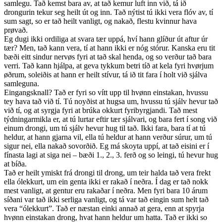
samlegu. Tað kemst bara av, at tað kemur luft inn við, tá ið
drongurin tekur seg heilt út og inn. Tað nýtist tú ikki vera flóv av, tí
sum sagt, so er tað heilt vanligt, og nakað, flestu kvinnur hava
prøvað.
Eg dugi ikki ordiliga at svara tær uppá, hví hann glíður út aftur úr
tær? Men, tað kann vera, tí at hann ikki er nóg stórur. Kanska eru tit
bæði eitt sindur nervøs fyri at tað skal henda, og so verður tað bara
verri. Tað kann hjálpa, at geva tykkum betri tíð at kela fyri hvørjum
øðrum, soleiðis at hann er heilt stívur, tá ið tit fara í holt við sjálva
samleguna.
Eingangsknall? Tað er fyri so vítt upp til hvønn einstakan, hvussu
tey hava tað við tí. Tú noyðist at hugsa um, hvussu tú sjálv hevur tað
við tí, og at syrgja fyri at brúka okkurt fyribyrgjandi. Tað mest
týdningarmikla er, at tú lurtar eftir tær sjálvari, og bara fert í song við
einum drongi, um tú sjálv hevur hug til tað. Ikki fara, bara tí at tú
heldur, at hann gjarna vil, ella tú heldur at hann verður súrur, um tú
sigur nei, ella nakað sovorðið. Eg má skoyta uppí, at tað eisini er í
fínasta lagi at siga nei – bæði 1., 2., 3. ferð og so leingi, tú hevur hug
at bíða.
Tað er heilt ymiskt frá drongi til drong, um teir halda tað vera frekt
ella ólekkurt, um ein genta ikki er rakað í neðra. Í dag er tað nokk
mest vanligt, at gentur eru rakaðar í neðra. Men fyri bara 10 árum
síðani var tað ikki serliga vanligt, og tá var tað eingin sum helt tað
vera “ólekkurt”. Tað er næstan einki annað at gera, enn at spyrja
hvønn einstakan drong, hvat hann heldur um hatta. Tað er ikki so