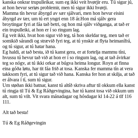
kanska onkrar trupulleikar, sum eg ikki veit hvørjir eru. Tú sigur jú,
at hon hevur seriøs problemir, men tú sigur ikki hvørji.
Mamma tín hevur ábyrgd av sær sjálvari, men hon hevur eisini
ábyrgd av tær, um tú ert yngri enn 18 ár.Hon má sjálv gera
broytingar fyri at fáa tað betri, og hon má sjálv viðganga, at tað er
ein trupulleiki, at hon er í so ringum lag.
Eg veit ikki, hvat hon sigur við teg, tá hon skeldar teg, men tað er
somikið sárandi og strævið fyri teg, at tú ynskir at flyta heimanífrá,
og tú sigur, at tú hatar hana.
Eg haldi, at tað besta, ið tú kanst gera, er at fortelja mammu tíni,
hvussu tú hevur tað við at hon er í so ringum lag, og at tað ávirkar
teg so nógv, at tú ikki orkar at búgva heima longur. Royn at finna
eina góða løtu, har tit fáa frið at tosa. Kanska fer mamma tín at vera
takksom fyri, at tú sigur tað við hana. Kanska fer hon at skilja, at tað
er álvara í tí, sum tú sigur.
Um støðan ikki batnar, kanst tú altíð skriva aftur til okkum ella kanst
tú ringja til Tú & Eg Ráðgevingina, har tú kanst tosa við okkum um
alt, sum tú vilt. Vit svara mánadagar og hósdagar kl 14-22 á tlf 116
111.
Alt tað besta!
Tú & Eg Ráðgevingin