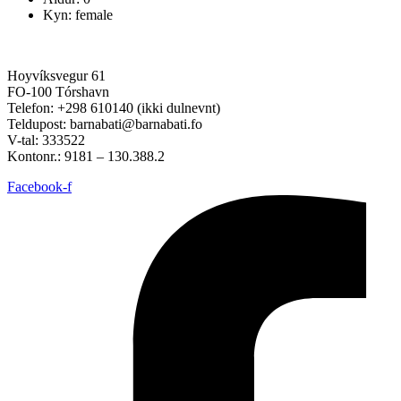
Kyn: female
Hoyvíksvegur 61
FO-100 Tórshavn
Telefon: +298 610140 (ikki dulnevnt)
Teldupost: barnabati@barnabati.fo
V-tal: 333522
Kontonr.: 9181 – 130.388.2
Facebook-f