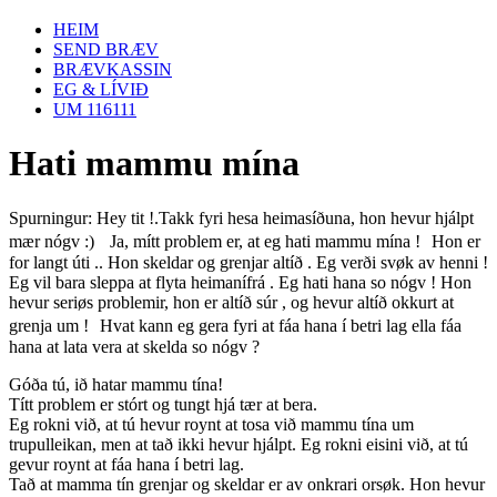
HEIM
SEND BRÆV
BRÆVKASSIN
EG & LÍVIÐ
UM 116111
Hati mammu mína
Spurningur: Hey tit !.Takk fyri hesa heimasíðuna, hon hevur hjálpt
mær nógv :) Ja, mítt problem er, at eg hati mammu mína ! Hon er
for langt úti .. Hon skeldar og grenjar altíð . Eg verði svøk av henni !
Eg vil bara sleppa at flyta heimanífrá . Eg hati hana so nógv ! Hon
hevur seriøs problemir, hon er altíð súr , og hevur altíð okkurt at
grenja um ! Hvat kann eg gera fyri at fáa hana í betri lag ella fáa
hana at lata vera at skelda so nógv ?
Góða tú, ið hatar mammu tína!
Títt problem er stórt og tungt hjá tær at bera.
Eg rokni við, at tú hevur roynt at tosa við mammu tína um
trupulleikan, men at tað ikki hevur hjálpt. Eg rokni eisini við, at tú
gevur roynt at fáa hana í betri lag.
Tað at mamma tín grenjar og skeldar er av onkrari orsøk. Hon hevur