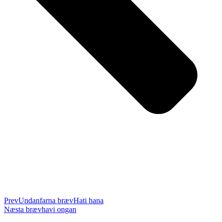
Prev
Undanfarna bræv
Hati hana
Næsta bræv
havi ongan