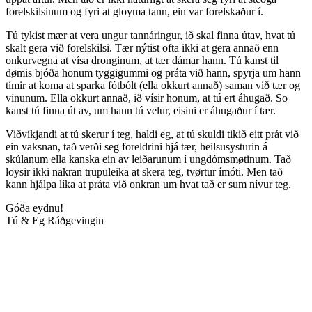
forelskilsinum og fyri at gloyma tann, ein var forelskaður í.
Tú tykist mær at vera ungur tannáringur, ið skal finna útav, hvat tú
skalt gera við forelskilsi. Tær nýtist ofta ikki at gera annað enn
onkurvegna at vísa dronginum, at tær dámar hann. Tú kanst til
dømis bjóða honum tyggigummi og práta við hann, spyrja um hann
tímir at koma at sparka fótbólt (ella okkurt annað) saman við tær og
vinunum. Ella okkurt annað, ið vísir honum, at tú ert áhugað. So
kanst tú finna út av, um hann tú velur, eisini er áhugaður í tær.
Viðvíkjandi at tú skerur í teg, haldi eg, at tú skuldi tikið eitt prát við
ein vaksnan, tað verði seg foreldrini hjá tær, heilsusysturin á
skúlanum ella kanska ein av leiðarunum í ungdómsmøtinum. Tað
loysir ikki nakran trupuleika at skera teg, tvørtur ímóti. Men tað
kann hjálpa líka at práta við onkran um hvat tað er sum nívur teg.
Góða eydnu!
Tú & Eg Ráðgevingin