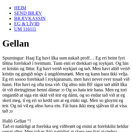
HEIM
SEND BRÆV
BRÆVKASSIN
EG & LÍVIÐ
UM 116111
Gellan
Spurningur: Haaj Eg havi líka sum nakað proff… Eg eri beint fyri
tíðina forelskað í tveimum. Tann eini er drekkari og roykjari. Og hin
er kristin og fittur. Eg havi verið roykjari og tað. Men havi altíð verið
kristin og gingið nógv á ungdómsmøti. Men eg kann bara ikki velja.
Eg eri soooo forelskað í roykjaranum, men havi never ever tosað við
hann. Hin havi eg ofta tosa við. Og altso mín BF sigur tað altíð líka
út við dreingjirnar henni dámar :o Og so hata teir hana. Men eg tori
ongantíð at siga ein skid við teir eg dámi, og so endar tað við at eg
skeri meg, tí eg eri so kedd um at eg einki sigi. Men so gloymi eg
teir. Og nú vil eg altso hava ein. Fái bara ikki meg sjálvan til at vísa
tað ;o
Halló Gellan “!
Tað er natúrligt at forelska seg viðhvørt og eisini at forelskilsi heldur
uppat aftur. Men tað er ikki natúrligt at skera seg fyri at steðga