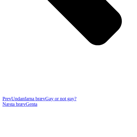
Prev
Undanfarna bræv
Gay or not gay?
Næsta bræv
Genta