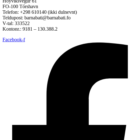
Hoyvíksvegur 61
FO-100 Tórshavn
Telefon: +298 610140 (ikki dulnevnt)
Teldupost: barnabati@barnabati.fo
V-tal: 333522
Kontonr.: 9181 – 130.388.2
Facebook-f