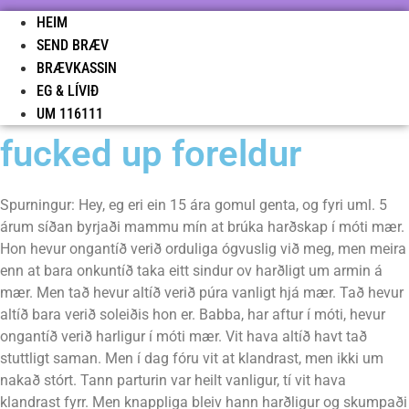
HEIM
SEND BRÆV
BRÆVKASSIN
EG & LÍVIÐ
UM 116111
fucked up foreldur
Spurningur: Hey, eg eri ein 15 ára gomul genta, og fyri uml. 5
árum síðan byrjaði mammu mín at brúka harðskap í móti mær.
Hon hevur ongantíð verið orduliga ógvuslig við meg, men meira
enn at bara onkuntíð taka eitt sindur ov harðligt um armin á
mær. Men tað hevur altíð verið púra vanligt hjá mær. Tað hevur
altíð bara verið soleiðis hon er. Babba, har aftur í móti, hevur
ongantíð verið harligur í móti mær. Vit hava altíð havt tað
stuttligt saman. Men í dag fóru vit at klandrast, men ikki um
nakað stórt. Tann parturin var heilt vanligur, tí vit hava
klandrast fyrr. Men knappliga bleiv hann harðligur og skumpaði