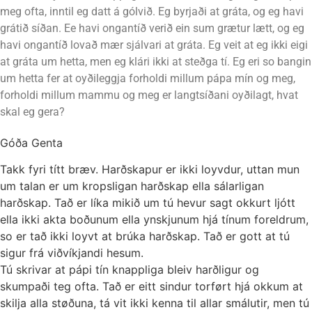
meg ofta, inntil eg datt á gólvið. Eg byrjaði at gráta, og eg havi
grátið síðan. Ee havi ongantíð verið ein sum grætur lætt, og eg
havi ongantíð lovað mær sjálvari at gráta. Eg veit at eg ikki eigi
at gráta um hetta, men eg klári ikki at steðga tí. Eg eri so bangin
um hetta fer at oyðileggja forholdi millum pápa mín og meg,
forholdi millum mammu og meg er langtsíðani oyðilagt, hvat
skal eg gera?
Góða Genta
Takk fyri títt bræv. Harðskapur er ikki loyvdur, uttan mun
um talan er um kropsligan harðskap ella sálarligan
harðskap. Tað er líka mikið um tú hevur sagt okkurt ljótt
ella ikki akta boðunum ella ynskjunum hjá tínum foreldrum,
so er tað ikki loyvt at brúka harðskap. Tað er gott at tú
sigur frá viðvíkjandi hesum.
Tú skrivar at pápi tín knappliga bleiv harðligur og
skumpaði teg ofta. Tað er eitt sindur torført hjá okkum at
skilja alla støðuna, tá vit ikki kenna til allar smálutir, men tú