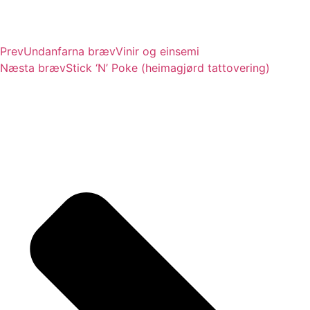
Prev
Undanfarna bræv
Vinir og einsemi
Næsta bræv
Stick ‘N’ Poke (heimagjørd tattovering)