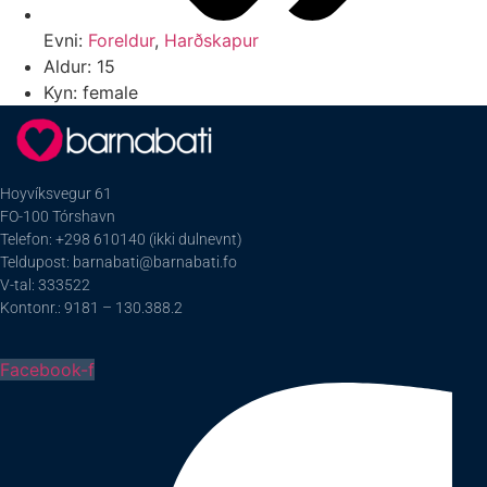
Evni:
Foreldur
,
Harðskapur
Aldur: 15
Kyn: female
Hoyvíksvegur 61
FO-100 Tórshavn
Telefon: +298 610140 (ikki dulnevnt)
Teldupost: barnabati@barnabati.fo
V-tal: 333522
Kontonr.: 9181 – 130.388.2
Facebook-f