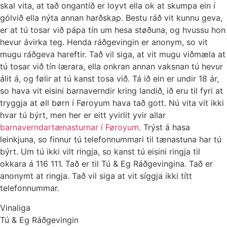
skal vita, at tað ongantíð er loyvt ella ok at skumpa ein í
gólvið ella nýta annan harðskap. Bestu ráð vit kunnu geva,
er at tú tosar við pápa tín um hesa støðuna, og hvussu hon
hevur ávirka teg. Henda ráðgevingin er anonym, so vit
mugu ráðgeva hareftir. Tað vil siga, at vit mugu viðmæla at
tú tosar við tín lærara, ella onkran annan vaksnan tú hevur
álit á, og følir at tú kanst tosa við. Tá ið ein er undir 18 ár,
so hava vit eisini barnaverndir kring landið, ið eru til fyri at
tryggja at øll børn í Føroyum hava tað gott. Nú vita vit ikki
hvar tú býrt, men her er eitt yvirlit yvir allar
barnaverndartænasturnar í Føroyum
. Trýst á hasa
leinkjuna, so finnur tú telefonnummari til tænastuna har tú
býrt. Um tú ikki vilt ringja, so kanst tú eisini ringja til
okkara á 116 111. Tað er til Tú & Eg Ráðgevingina. Tað er
anonymt at ringja. Tað vil siga at vit síggja ikki títt
telefonnummar.
Vinaliga
Tú & Eg Ráðgevingin