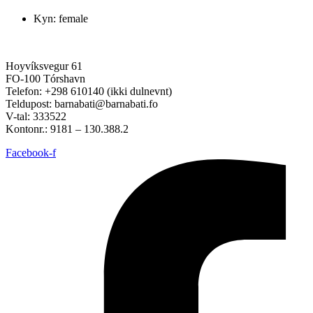
Kyn: female
Hoyvíksvegur 61
FO-100 Tórshavn
Telefon: +298 610140 (ikki dulnevnt)
Teldupost: barnabati@barnabati.fo
V-tal: 333522
Kontonr.: 9181 – 130.388.2
Facebook-f