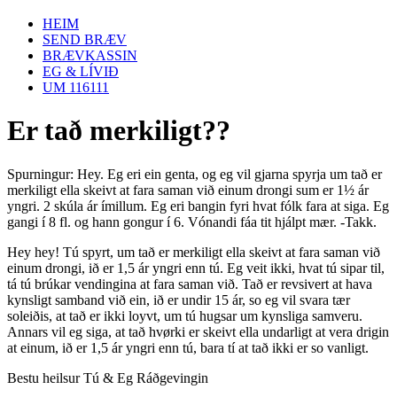
HEIM
SEND BRÆV
BRÆVKASSIN
EG & LÍVIÐ
UM 116111
Er tað merkiligt??
Spurningur: Hey. Eg eri ein genta, og eg vil gjarna spyrja um tað er
merkiligt ella skeivt at fara saman við einum drongi sum er 1½ ár
yngri. 2 skúla ár ímillum. Eg eri bangin fyri hvat fólk fara at siga. Eg
gangi í 8 fl. og hann gongur í 6. Vónandi fáa tit hjálpt mær. -Takk.
Hey hey! Tú spyrt, um tað er merkiligt ella skeivt at fara saman við
einum drongi, ið er 1,5 ár yngri enn tú. Eg veit ikki, hvat tú sipar til,
tá tú brúkar vendingina at fara saman við. Tað er revsivert at hava
kynsligt samband við ein, ið er undir 15 ár, so eg vil svara tær
soleiðis, at tað er ikki loyvt, um tú hugsar um kynsliga samveru.
Annars vil eg siga, at tað hvørki er skeivt ella undarligt at vera drigin
at einum, ið er 1,5 ár yngri enn tú, bara tí at tað ikki er so vanligt.
Bestu heilsur Tú & Eg Ráðgevingin