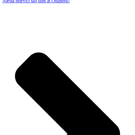
Næsta bræv
Er tað sunt at Onanera?