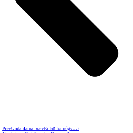
Prev
Undanfarna bræv
Er tað for nógv…?