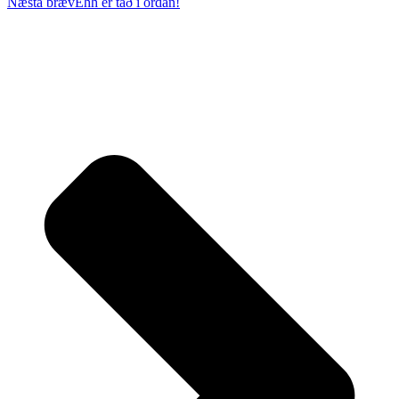
Næsta bræv
Ehh er tað í ordan!