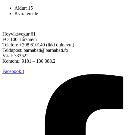
Aldur: 15
Kyn: female
Hoyvíksvegur 61
FO-100 Tórshavn
Telefon: +298 610140 (ikki dulnevnt)
Teldupost: barnabati@barnabati.fo
V-tal: 333522
Kontonr.: 9181 – 130.388.2
Facebook-f