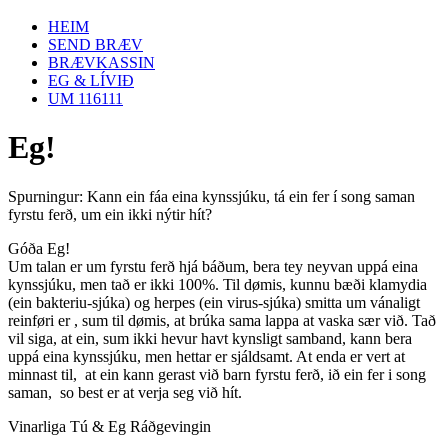
HEIM
SEND BRÆV
BRÆVKASSIN
EG & LÍVIÐ
UM 116111
Eg!
Spurningur: Kann ein fáa eina kynssjúku, tá ein fer í song saman
fyrstu ferð, um ein ikki nýtir hít?
Góða Eg!
Um talan er um fyrstu ferð hjá báðum, bera tey neyvan uppá eina
kynssjúku, men tað er ikki 100%. Til dømis, kunnu bæði klamydia
(ein bakteriu-sjúka) og herpes (ein virus-sjúka) smitta um vánaligt
reinføri er , sum til dømis, at brúka sama lappa at vaska sær við. Tað
vil siga, at ein, sum ikki hevur havt kynsligt samband, kann bera
uppá eina kynssjúku, men hettar er sjáldsamt. At enda er vert at
minnast til, at ein kann gerast við barn fyrstu ferð, ið ein fer i song
saman, so best er at verja seg við hít.
Vinarliga Tú & Eg Ráðgevingin