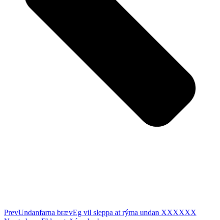
Prev
Undanfarna bræv
Eg vil sleppa at rýma undan XXXXXX