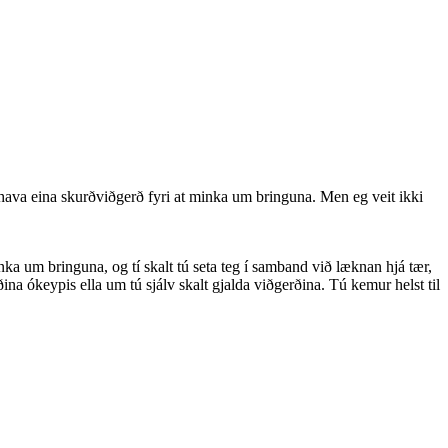
na hava eina skurðviðgerð fyri at minka um bringuna. Men eg veit ikki
 minka um bringuna, og tí skalt tú seta teg í samband við læknan hjá tær,
ina ókeypis ella um tú sjálv skalt gjalda viðgerðina. Tú kemur helst til