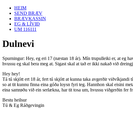
HEIM
SEND BRÆV
BRÆVKASSIN
EG & LÍVIÐ
UM 116111
Dulnevi
Spurningur: Hey, eg eri 17 (næstan 18 ár). Mín trupulleiki er, at eg h
hvussu eg skal bera meg at. Sigast skal at tað er ikki nakað við dreing
Hey hey!
Tá tú skjótt ert 18 ár, fert tú skjótt at kunna taka avgerðir viðvíkjandi 
so at tit kunnu finna eina góða loysn fyri teg. Hannhon skal eisini met
eina samrøðu við ein serlækna, har tit tosa um, hvussu viðgerðin fer fr
Bestu heilsur
Tú & Eg Ráðgevingin