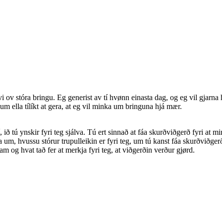
avi ov stóra bringu. Eg generist av tí hvønn einasta dag, og eg vil gjar
jum ella tílíkt at gera, at eg vil minka um bringuna hjá mær.
tí, ið tú ynskir fyri teg sjálva. Tú ert sinnað at fáa skurðviðgerð fyri at
a um, hvussu stórur trupulleikin er fyri teg, um tú kanst fáa skurðviðgerð
am og hvat tað fer at merkja fyri teg, at viðgerðin verður gjørd.