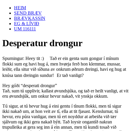
HEIM
SEND BRÆV
BRÆVKASSIN
EG & LÍVIÐ
UM 116111
Desperatur drongur
Spurningur: Heey tit :) Tað er ein genta sum gongur í mínum
flokki sum eg havi hug á, men hvørja ferð hon klemmar, mussar,
leiðir, ella situr við síðuna av onkrum øðrum dreingi, havi eg hug at
knúsa tann dreingin sundur! Er tað vanligt?
Hey góði “desperati drongur”
Tað, sum tú upplivir, kallast øvundsjúka, og tað er heilt vanligt, at vit
eru øvundsjúk, um onkur hevur nakað, vit ynskja okkum.
Tú sigur, at tú hevur hug á eini gentu í tínum flokki, men tú sigur
ikki nakað um, at hon veit av tí, ella at tit fjasast. Kenslurnar, tú
hevur, eru púra vanligar, men tú ert noyddur at arbeiða við tær
sjálvum og ikki gera nakað býtt. Tað loysir ongantíð nakran
trupulleika at gera seg inn á ein annan, men tú kundi tosað við