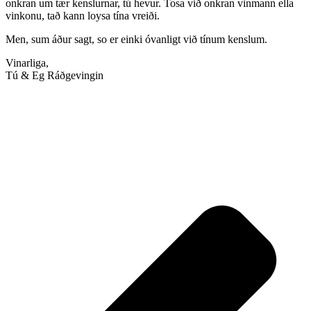
onkran um tær kenslurnar, tú hevur. Tosa við onkran vinmann ella
vinkonu, tað kann loysa tína vreiði.
Men, sum áður sagt, so er einki óvanligt við tínum kenslum.
Vinarliga,
Tú & Eg Ráðgevingin