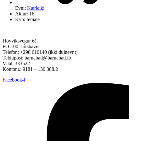
Evni:
Kærleiki
Aldur: 16
Kyn: female
Hoyvíksvegur 61
FO-100 Tórshavn
Telefon: +298 610140 (ikki dulnevnt)
Teldupost: barnabati@barnabati.fo
V-tal: 333522
Kontonr.: 9181 – 130.388.2
Facebook-f