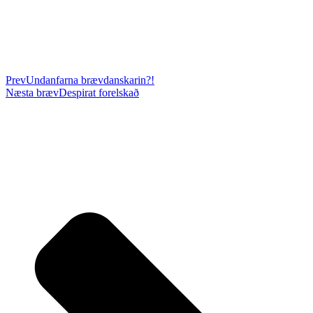
Prev
Undanfarna bræv
danskarin?!
Næsta bræv
Despirat forelskað