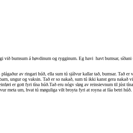
i við bumsum á høvdinum og rygginum. Eg havi havt bumsar, síðani eg 
 plágaður av ringari húð, ella sum tú sjálvur kallar tað, bumsar. Tað er va
arn, ungur og vaksin. Tað er so nakað, sum tú ikki kanst gera nakað vi
inføri er gott fyri tína húð.Tað eru nógv sløg av reinsievnum til júst tín
álvur meta um, hvat tú møguliga vilt broyta fyri at royna at fáa betri h