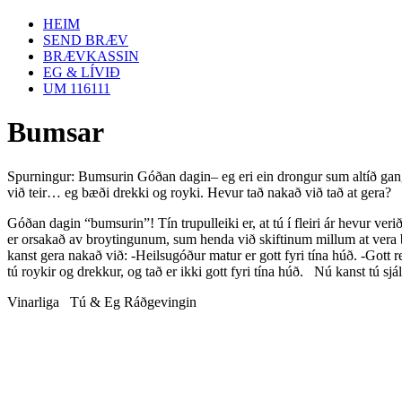
HEIM
SEND BRÆV
BRÆVKASSIN
EG & LÍVIÐ
UM 116111
Bumsar
Spurningur: Bumsurin Góðan dagin– eg eri ein drongur sum altíð gang
við teir… eg bæði drekki og royki. Hevur tað nakað við tað at gera?
Góðan dagin “bumsurin”! Tín trupulleiki er, at tú í fleiri ár hevur verið
er orsakað av broytingunum, sum henda við skiftinum millum at vera b
kanst gera nakað við: -Heilsugóður matur er gott fyri tína húð. -Gott re
tú roykir og drekkur, og tað er ikki gott fyri tína húð. Nú kanst tú sj
Vinarliga Tú & Eg Ráðgevingin