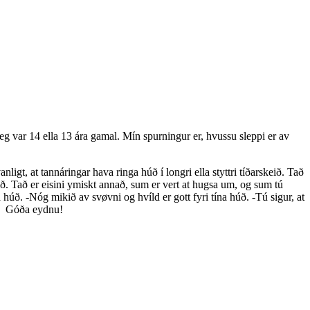
var 14 ella 13 ára gamal. Mín spurningur er, hvussu sleppi er av
nligt, at tannáringar hava ringa húð í longri ella styttri tíðarskeið. Tað
ð. Tað er eisini ymiskt annað, sum er vert at hugsa um, og sum tú
a húð. -Nóg mikið av svøvni og hvíld er gott fyri tína húð. -Tú sigur, at
úð. Góða eydnu!