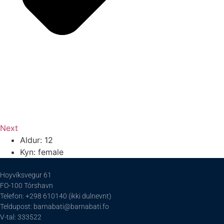
Next
Aldur: 12
Kyn: female
Hoyvíksvegur 61
FO-100 Tórshavn
Telefon: +298 610140 (ikki dulnevnt)
Teldupost: barnabati@barnabati.fo
V-tal: 333522