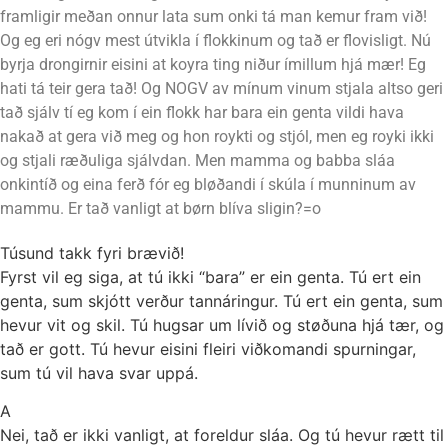
framligir meðan onnur lata sum onki tá man kemur fram við!
Og eg eri nógv mest útvikla í flokkinum og tað er flovisligt. Nú
byrja drongirnir eisini at koyra ting niður ímillum hjá mær! Eg
hati tá teir gera tað! Og NOGV av mínum vinum stjala altso geri
tað sjálv tí eg kom í ein flokk har bara ein genta vildi hava
nakað at gera við meg og hon roykti og stjól, men eg royki ikki
og stjali ræðuliga sjálvdan. Men mamma og babba sláa
onkintíð og eina ferð fór eg bløðandi í skúla í munninum av
mammu. Er tað vanligt at børn blíva sligin?=o
Túsund takk fyri brævið!
Fyrst vil eg siga, at tú ikki “bara” er ein genta. Tú ert ein
genta, sum skjótt verður tannáringur. Tú ert ein genta, sum
hevur vit og skil. Tú hugsar um lívið og støðuna hjá tær, og
tað er gott. Tú hevur eisini fleiri viðkomandi spurningar,
sum tú vil hava svar uppá.
A
Nei, tað er ikki vanligt, at foreldur sláa. Og tú hevur rætt til