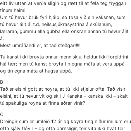
eitt lív uttan at verða sligin og rætt til at føla teg trygga í
tínum heimi.
Um tú hevur brúk fyri hjálp, so tosa við ein vaksnan, sum
tú hevur álit á. t.d. heilsusjúkrasystrina á skúlanum,
læraran, gummu ella gubba ella onkran annan tú hevur álit
á.
Mest umráðandi er, at tað steðgar!!!!!
Tú kanst ikki broyta onnur menniskju, heldur ikki foreldrini
hjá tær; men tú kanst broyta tín egna máta at vera uppá
og tín egna máta at hugsa uppá.
B
Tað er eisini gott at hoyra, at tú ikki stjelur ofta. Tað vísir
eisini, at tú hevur vit og skil J Kanska – kanska ikki – skalt
tú spakuliga royna at finna aðrar vinir?
C
Dreingir sum er umleið 12 ár og koyra ting niður ímillum eru
ofta sjálv flóvir – og ofta barnsligir, teir vita ikki hvat teir