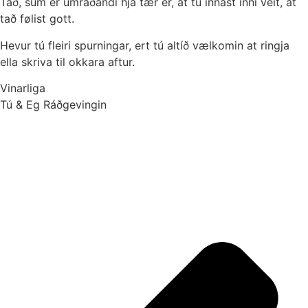
Tað, sum er umráðandi hjá tær er, at tú innast inni veit, at
tað følist gott.
Hevur tú fleiri spurningar, ert tú altíð vælkomin at ringja
ella skriva til okkara aftur.
Vinarliga
Tú & Eg Ráðgevingin