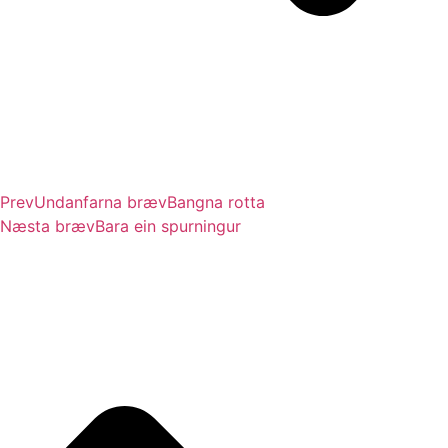
Prev
Undanfarna bræv
Bangna rotta
Næsta bræv
Bara ein spurningur