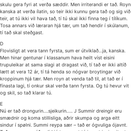
skulu gera fyri at verða sæddir. Men irriterandi er tað. Royn
kanska at verða ílatin, so teir ikki kunnu gera tað og sig við
teir, at tú ikki vil hava tað, tí tú skal ikki finna teg í tílíkum.
Tosa annars við læraran hjá tær, um tað hendir í skúlanum,
tí tað skal steðgast.
D
Flovisligt at vera tann fyrsta, sum er útviklað…ja, kanska.
Men hinar gentunar í klassanum hava heilt víst eisini
trupuleikar at sama slagi at dragast við, tí tað er ikki altíð
lætt at vera 12 ár, tí tá henda so nógvar broytingar við
kroppinum hjá tær. Men royn at venda tað til, at tað er í
fínasta lagi, tí onkur skal verða tann fyrsta. Og tú hevur vit
og skil, so tað klarar tú.
E
Nú er tað drongurin….sjeikurin….. J Summir dreingir eru
smædnir og koma stillisliga, aðrir skumpa og arga eitt
sindur í spølni. Summi reypa sær – tað er ógvuliga ójavnt.