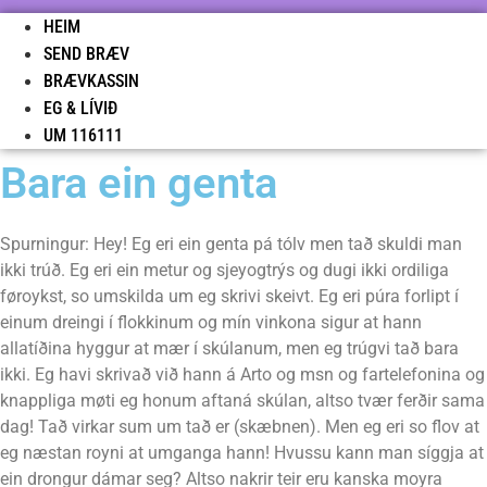
HEIM
SEND BRÆV
BRÆVKASSIN
EG & LÍVIÐ
UM 116111
Bara ein genta
Spurningur: Hey! Eg eri ein genta pá tólv men tað skuldi man
ikki trúð. Eg eri ein metur og sjeyogtrýs og dugi ikki ordiliga
føroykst, so umskilda um eg skrivi skeivt. Eg eri púra forlipt í
einum dreingi í flokkinum og mín vinkona sigur at hann
allatíðina hyggur at mær í skúlanum, men eg trúgvi tað bara
ikki. Eg havi skrivað við hann á Arto og msn og fartelefonina og
knappliga møti eg honum aftaná skúlan, altso tvær ferðir sama
dag! Tað virkar sum um tað er (skæbnen). Men eg eri so flov at
eg næstan royni at umganga hann! Hvussu kann man síggja at
ein drongur dámar seg? Altso nakrir teir eru kanska moyra