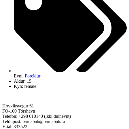
Evni:
Foreldur
Aldur: 15
Kyn: female
Hoyvíksvegur 61
FO-100 Tórshavn
Telefon: +298 610140 (ikki dulnevnt)
Teldupost: barnabati@barnabati.fo
V-tal: 333522