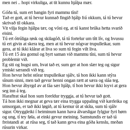
men nei .. hopi virkuliga, at tit kunnu hjálpa mær.
Góða tú, sum ert bangin fyri mammu tíni!
Tað er gott, at tú hevur kunnað fingið hjálp frá okkum, tá tú hevur
skrivað til okkara.
Vit vilja fegin hjálpa tær, og vóni eg, at tú kanst brúka hetta svarið
eisini.
Tú ert ótrúliga røsk og skilagóð, tá tú fortelur um títt lív, og hvussu
tú ert givin at skera teg, men at tú hevur nógvar trupulleikar, sum
gera, at tú ikki klárar at liva so sum tú fegin vilt liva.
Tú ert 15 ára gomul og byrt saman við mammu tíni, sum tú hevur
problemir við.
Eg siti og hugsi um, hvat tað er, sum ger at hon slær teg og sigur
ymiskt særandi við teg.
Hon hevur helst stórar trupulleikar sjálv, tá hon ikki kann stýra
sínum sinni, men tað gevur henni ongan rætt at særa og sláa teg.
Hon hevur ábyrgd av at fáa sær hjálp, tí hon hevur ikki loyvi at gera
seg inn á teg.
Haraftrat skal hon sum foreldur tryggja, at tú hevur tað gott.
Tá hon ikki megnar at geva tær eina trygga uppaling við kærleika og
umsorgan, er tað ikki løgið, at tú kemur út at skíta, sum tú sjálv
sigur. Ótryggleiki í heiminum kann hava álvarsligar fylgjur fyri børn
og ung, tí tey føla, at einki gevur meining. Samstundis er tað tá
freistandi at at rúsa seg, tí tað kann geva eina góða kenslu, meðan
rúsurin virkar.