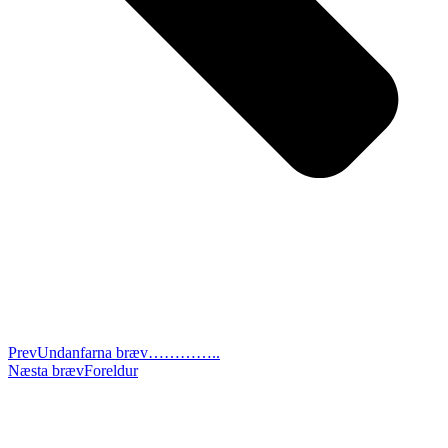
Prev
Undanfarna bræv
…………..
Næsta bræv
Foreldur