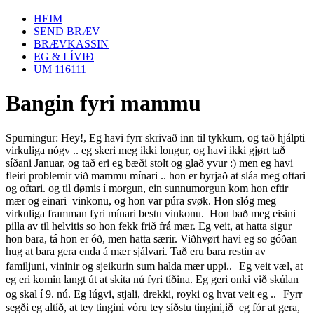
HEIM
SEND BRÆV
BRÆVKASSIN
EG & LÍVIÐ
UM 116111
Bangin fyri mammu
Spurningur: Hey!, Eg havi fyrr skrivað inn til tykkum, og tað hjálpti
virkuliga nógv .. eg skeri meg ikki longur, og havi ikki gjørt tað
síðani Januar, og tað eri eg bæði stolt og glað yvur :) men eg havi
fleiri problemir við mammu mínari .. hon er byrjað at sláa meg oftari
og oftari. og til dømis í morgun, ein sunnumorgun kom hon eftir
mær og einari vinkonu, og hon var púra svøk. Hon slóg meg
virkuliga framman fyri mínari bestu vinkonu. Hon bað meg eisini
pilla av til helvitis so hon fekk frið frá mær. Eg veit, at hatta sigur
hon bara, tá hon er óð, men hatta særir. Viðhvørt havi eg so góðan
hug at bara gera enda á mær sjálvari. Tað eru bara restin av
familjuni, vininir og sjeikurin sum halda mær uppi.. Eg veit væl, at
eg eri komin langt út at skíta nú fyri tíðina. Eg geri onki við skúlan
og skal í 9. nú. Eg lúgvi, stjali, drekki, royki og hvat veit eg .. Fyrr
segði eg altíð, at tey tingini vóru tey síðstu tingini,ið eg fór at gera,