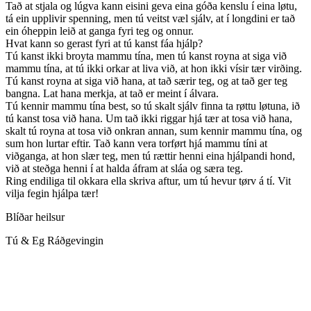
Tað at stjala og lúgva kann eisini geva eina góða kenslu í eina løtu,
tá ein upplivir spenning, men tú veitst væl sjálv, at í longdini er tað
ein óheppin leið at ganga fyri teg og onnur.
Hvat kann so gerast fyri at tú kanst fáa hjálp?
Tú kanst ikki broyta mammu tína, men tú kanst royna at siga við
mammu tína, at tú ikki orkar at liva við, at hon ikki vísir tær virðing.
Tú kanst royna at siga við hana, at tað særir teg, og at tað ger teg
bangna. Lat hana merkja, at tað er meint í álvara.
Tú kennir mammu tína best, so tú skalt sjálv finna ta røttu løtuna, ið
tú kanst tosa við hana. Um tað ikki riggar hjá tær at tosa við hana,
skalt tú royna at tosa við onkran annan, sum kennir mammu tína, og
sum hon lurtar eftir. Tað kann vera torført hjá mammu tíni at
viðganga, at hon slær teg, men tú rættir henni eina hjálpandi hond,
við at steðga henni í at halda áfram at sláa og særa teg.
Ring endiliga til okkara ella skriva aftur, um tú hevur tørv á tí. Vit
vilja fegin hjálpa tær!
Blíðar heilsur
Tú & Eg Ráðgevingin