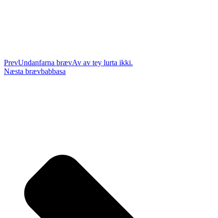
Prev
Undanfarna bræv
Av av tey lurta ikki.
Næsta bræv
babbasa