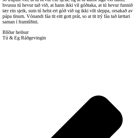
hvussu tú hevur tað við, at hann ikki vil góðtaka, at tú hevur funnið
tær ein sjeik, sum tú helst ert góð við og ikki vilt sleppa, orsakað av
pápa tínum. Vónandi fáa tit eitt gott prát, so at tit trý fáa tað lættari
saman í framtíðini.
Blíðar heilsur
Tú & Eg Ráðgevingin