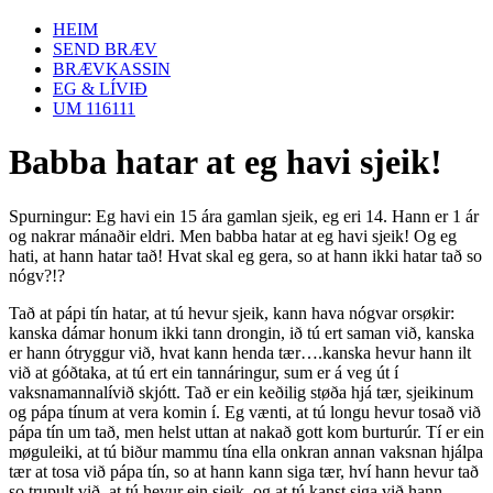
HEIM
SEND BRÆV
BRÆVKASSIN
EG & LÍVIÐ
UM 116111
Babba hatar at eg havi sjeik!
Spurningur: Eg havi ein 15 ára gamlan sjeik, eg eri 14. Hann er 1 ár
og nakrar mánaðir eldri. Men babba hatar at eg havi sjeik! Og eg
hati, at hann hatar tað! Hvat skal eg gera, so at hann ikki hatar tað so
nógv?!?
Tað at pápi tín hatar, at tú hevur sjeik, kann hava nógvar orsøkir:
kanska dámar honum ikki tann drongin, ið tú ert saman við, kanska
er hann ótryggur við, hvat kann henda tær….kanska hevur hann ilt
við at góðtaka, at tú ert ein tannáringur, sum er á veg út í
vaksnamannalívið skjótt. Tað er ein keðilig støða hjá tær, sjeikinum
og pápa tínum at vera komin í. Eg vænti, at tú longu hevur tosað við
pápa tín um tað, men helst uttan at nakað gott kom burturúr. Tí er ein
møguleiki, at tú biður mammu tína ella onkran annan vaksnan hjálpa
tær at tosa við pápa tín, so at hann kann siga tær, hví hann hevur tað
so trupult við, at tú hevur ein sjeik, og at tú kanst siga við hann,