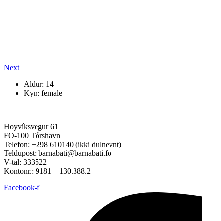
Next
Aldur: 14
Kyn: female
Hoyvíksvegur 61
FO-100 Tórshavn
Telefon: +298 610140 (ikki dulnevnt)
Teldupost: barnabati@barnabati.fo
V-tal: 333522
Kontonr.: 9181 – 130.388.2
Facebook-f