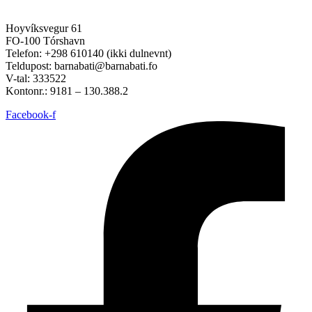
Hoyvíksvegur 61
FO-100 Tórshavn
Telefon: +298 610140 (ikki dulnevnt)
Teldupost: barnabati@barnabati.fo
V-tal: 333522
Kontonr.: 9181 – 130.388.2
Facebook-f