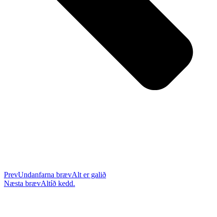
Prev
Undanfarna bræv
Alt er galið
Næsta bræv
Altíð kedd.