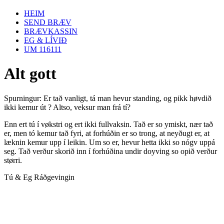
HEIM
SEND BRÆV
BRÆVKASSIN
EG & LÍVIÐ
UM 116111
Alt gott
Spurningur: Er tað vanligt, tá man hevur standing, og pikk høvdið
ikki kemur út ? Altso, veksur man frá tí?
Enn ert tú í vøkstri og ert ikki fullvaksin. Tað er so ymiskt, nær tað
er, men tó kemur tað fyri, at forhúðin er so trong, at neyðugt er, at
læknin kemur upp í leikin. Um so er, hevur hetta ikki so nógv uppá
seg. Tað verður skorið inn í forhúðina undir doyving so opið verður
størri.
Tú & Eg Ráðgevingin