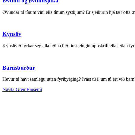
Øvund og øvundsjúka
Øvundar tú tínum vini ella tínum systkjum? Er sjeikurin hjá tær ofta øv
Kynslív
Kynslívið førkar seg alla tíðinaTað finst eingin uppskrift ella ætlan fyr
Barnsburður
Hevur tú havt samlegu uttan fyribyrging? Ivast tú í, um tú ert við barn
Næsta Grein
Einsemi