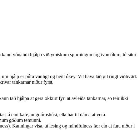
ð kann vónandi hjálpa við ymiskum spurningum og ivamálum, tú situr
um hjálp er púra vanligt og heilt ókey. Vit hava tað øll ringt viðhvørt.
krivar tankarnar niður fyrst.
ann tað hjálpa at gera okkurt fyri at avleiða tankarnar, so teir ikki
ast á eini kafe, ungdómshúsi, ella har tit dáma at vera.
ð einum góðum temunni.
lness). Kanningar vísa, at lesing og mindfulness fær ein at fara niður í