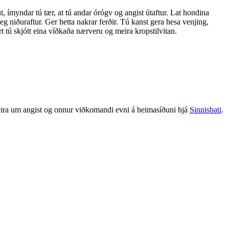
t, ímyndar tú tær, at tú andar órógv og angist útaftur. Lat hondina
eg niðuraftur. Ger hetta nakrar ferðir. Tú kanst gera hesa venjing,
ært tú skjótt eina víðkaða nærveru og meira kropstilvitan.
 meira um angist og onnur viðkomandi evni á heimasíðuni hjá
Sinnisbati
.