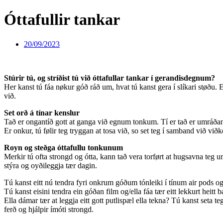
Óttafullir tankar
20/09/2023
Stúrir tú, og stríðist tú við óttafullar tankar í gerandisdegnum?
Her kanst tú fáa nøkur góð ráð um, hvat tú kanst gera í slíkari støðu.
við.
Set orð á tínar kenslur
Tað er ongantíð gott at ganga við egnum tonkum. Tí er tað er umráðandi,
Er onkur, tú følir teg tryggan at tosa við, so set teg í samband við viðk
Royn og steðga óttafullu tonkunum
Merkir tú ofta strongd og ótta, kann tað vera torført at hugsavna teg um,
stýra og oyðileggja tær dagin.
Tú kanst eitt nú tendra fyri onkrum góðum tónleiki í tínum air pods og 
Tú kanst eisini tendra ein góðan film og/ella fáa tær eitt lekkurt heit
Ella dámar tær at leggja eitt gott putlispæl ella tekna? Tú kanst seta t
ferð og hjálpir ímóti strongd.