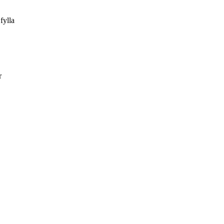
fylla
r