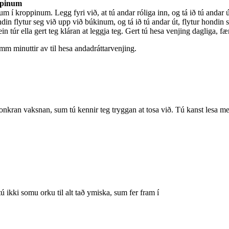
ppinum
 í kroppinum. Legg fyri við, at tú andar róliga inn, og tá ið tú andar ú
ndin flytur seg við upp við búkinum, og tá ið tú andar út, flytur hondin s
in túr ella gert teg kláran at leggja teg. Gert tú hesa venjing dagliga, f
imm minuttir av til hesa andadráttarvenjing.
ið onkran vaksnan, sum tú kennir teg tryggan at tosa við. Tú kanst lesa
ú ikki somu orku til alt tað ymiska, sum fer fram í