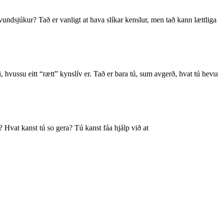
undsjúkur? Tað er vanligt at hava slíkar kenslur, men tað kann lættliga 
i, hvussu eitt “rætt” kynslív er. Tað er bara tú, sum avgerð, hvat tú hevu
? Hvat kanst tú so gera? Tú kanst fáa hjálp við at