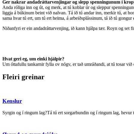
Ger nakrar andadráttarvenjingar og slepp spenningunum í kro
Anda róliga inn og út, og merk, at tú koblar úr og sleppur spenningunum
liggja á búkinum beint við nalvan. Tá ið tú andar inn, merkir tú, at ho
sama hvar tú ert, um tú ert heima, á arbeiðsplássinum, tá ið tú gongur e
Niðanfyri er ein andadráttarvenjing, ið kann hjálpa tær. Royn og set f
Hvat geri eg, um einki hjálpir?
Um óttafullu tankarnir fylla ov nógv, er tað umráðandi, at tú tosar v
Fleiri greinar
Kenslur
Syrgin og í ringum lag?Tá tú ert sorgarbundin og í ringum lag, hevur t